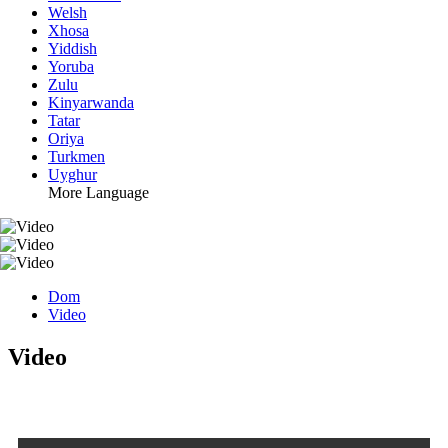
Welsh
Xhosa
Yiddish
Yoruba
Zulu
Kinyarwanda
Tatar
Oriya
Turkmen
Uyghur
More Language
Dom
Video
Video