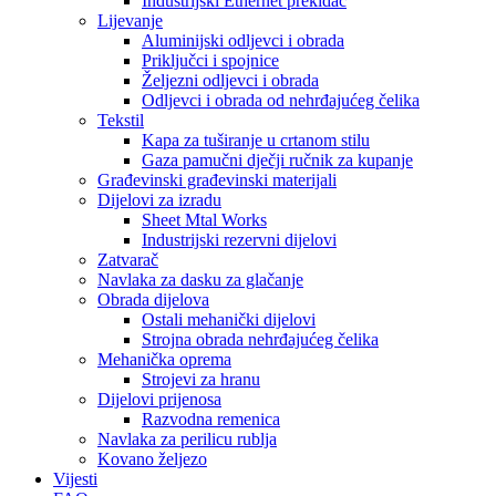
Industrijski Ethernet prekidač
Lijevanje
Aluminijski odljevci i obrada
Priključci i spojnice
Željezni odljevci i obrada
Odljevci i obrada od nehrđajućeg čelika
Tekstil
Kapa za tuširanje u crtanom stilu
Gaza pamučni dječji ručnik za kupanje
Građevinski građevinski materijali
Dijelovi za izradu
Sheet Mtal Works
Industrijski rezervni dijelovi
Zatvarač
Navlaka za dasku za glačanje
Obrada dijelova
Ostali mehanički dijelovi
Strojna obrada nehrđajućeg čelika
Mehanička oprema
Strojevi za hranu
Dijelovi prijenosa
Razvodna remenica
Navlaka za perilicu rublja
Kovano željezo
Vijesti