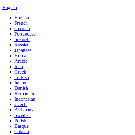
English
English
French
German
Portuguese
Spanish
Russian
Japanese
Korean
Arabic
Irish
Greek
Turkish
Italian
Danish
Romanian
Indonesian
Czech
Afrikaans
Swedish
Polish
Basque
Catalan