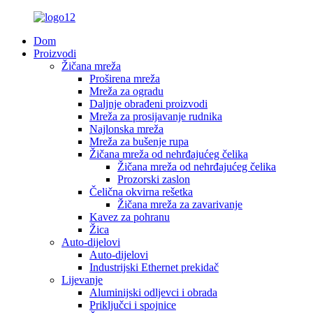
Dom
Proizvodi
Žičana mreža
Proširena mreža
Mreža za ogradu
Daljnje obrađeni proizvodi
Mreža za prosijavanje rudnika
Najlonska mreža
Mreža za bušenje rupa
Žičana mreža od nehrđajućeg čelika
Žičana mreža od nehrđajućeg čelika
Prozorski zaslon
Čelična okvirna rešetka
Žičana mreža za zavarivanje
Kavez za pohranu
Žica
Auto-dijelovi
Auto-dijelovi
Industrijski Ethernet prekidač
Lijevanje
Aluminijski odljevci i obrada
Priključci i spojnice