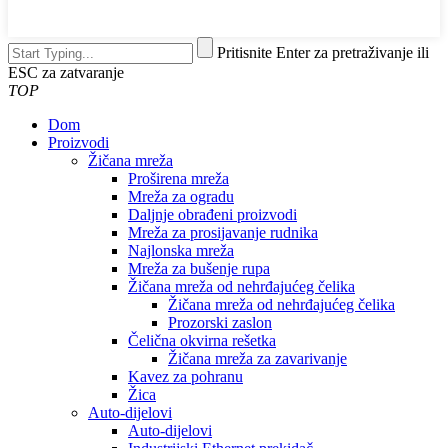
Pritisnite Enter za pretraživanje ili
ESC za zatvaranje
TOP
Dom
Proizvodi
Žičana mreža
Proširena mreža
Mreža za ogradu
Daljnje obrađeni proizvodi
Mreža za prosijavanje rudnika
Najlonska mreža
Mreža za bušenje rupa
Žičana mreža od nehrđajućeg čelika
Žičana mreža od nehrđajućeg čelika
Prozorski zaslon
Čelična okvirna rešetka
Žičana mreža za zavarivanje
Kavez za pohranu
Žica
Auto-dijelovi
Auto-dijelovi