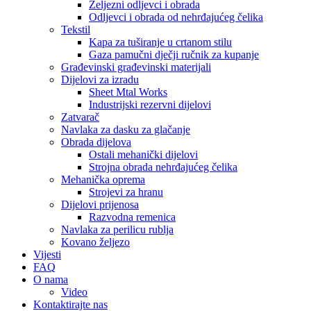
Željezni odljevci i obrada
Odljevci i obrada od nehrđajućeg čelika
Tekstil
Kapa za tuširanje u crtanom stilu
Gaza pamučni dječji ručnik za kupanje
Građevinski građevinski materijali
Dijelovi za izradu
Sheet Mtal Works
Industrijski rezervni dijelovi
Zatvarač
Navlaka za dasku za glačanje
Obrada dijelova
Ostali mehanički dijelovi
Strojna obrada nehrđajućeg čelika
Mehanička oprema
Strojevi za hranu
Dijelovi prijenosa
Razvodna remenica
Navlaka za perilicu rublja
Kovano željezo
Vijesti
FAQ
O nama
Video
Kontaktirajte nas