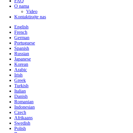
FAQ
O nama
Video
Kontaktirajte nas
English
French
German
Portuguese
Spanish
Russian
Japanese
Korean
Arabic
Irish
Greek
Turkish
Italian
Danish
Romanian
Indonesian
Czech
Afrikaans
Swedish
Polish