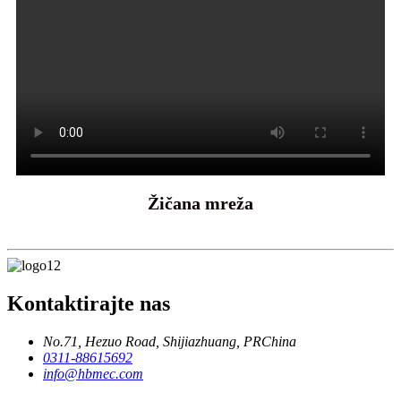
Žičana mreža
Kontaktirajte nas
No.71, Hezuo Road, Shijiazhuang, PRChina
0311-88615692
info@hbmec.com