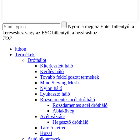
Nyomja meg az Enter billentyűt a
kereséshez vagy az ESC billentyűt a bezáráshoz
TOP
itthon
Termékek
Dróthálót
Kiterjesztett háló
Kerítés háló
Tovább feldolgozott termékek
Mine Sieving Mesh
Nylon háló
Lyukasztó háló
Rozsdamentes acél drótháló
Rozsdamentes acél drótháló
Ablaküveg
Acél vázrács
Hegesztő drótháló
Tároló ketrec
Huzal
Autó alkatrészek