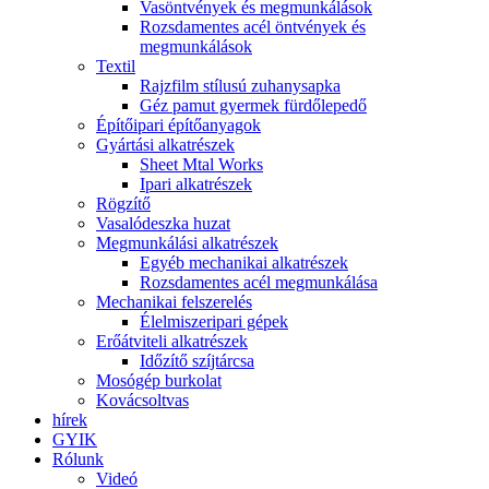
Vasöntvények és megmunkálások
Rozsdamentes acél öntvények és
megmunkálások
Textil
Rajzfilm stílusú zuhanysapka
Géz pamut gyermek fürdőlepedő
Építőipari építőanyagok
Gyártási alkatrészek
Sheet Mtal Works
Ipari alkatrészek
Rögzítő
Vasalódeszka huzat
Megmunkálási alkatrészek
Egyéb mechanikai alkatrészek
Rozsdamentes acél megmunkálása
Mechanikai felszerelés
Élelmiszeripari gépek
Erőátviteli alkatrészek
Időzítő szíjtárcsa
Mosógép burkolat
Kovácsoltvas
hírek
GYIK
Rólunk
Videó