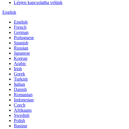
Lépjen kapcsolatba velünk
English
English
French
German
Portuguese
Spanish
Russian
Japanese
Korean
Arabic
Irish
Greek
Turkish
Italian
Danish
Romanian
Indonesian
Czech
Afrikaans
Swedish
Polish
Basque