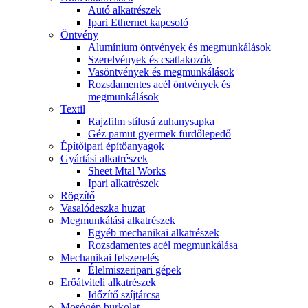
Autó alkatrészek
Ipari Ethernet kapcsoló
Öntvény
Alumínium öntvények és megmunkálások
Szerelvények és csatlakozók
Vasöntvények és megmunkálások
Rozsdamentes acél öntvények és
megmunkálások
Textil
Rajzfilm stílusú zuhanysapka
Géz pamut gyermek fürdőlepedő
Építőipari építőanyagok
Gyártási alkatrészek
Sheet Mtal Works
Ipari alkatrészek
Rögzítő
Vasalódeszka huzat
Megmunkálási alkatrészek
Egyéb mechanikai alkatrészek
Rozsdamentes acél megmunkálása
Mechanikai felszerelés
Élelmiszeripari gépek
Erőátviteli alkatrészek
Időzítő szíjtárcsa
Mosógép burkolat