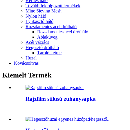
Kerítés háló
Tovább feldolgozott termékek
Mine Sieving Mesh
Nylon háló
Lyukasztó háló
Rozsdamentes acél drótháló
Rozsdamentes acél drótháló
Ablaküveg
Acél vázrács
Hegesztő drótháló
Tároló ketrec
Huzal
Kovácsoltvas
Kiemelt Termék
Rajzfilm stílusú zuhanysapka