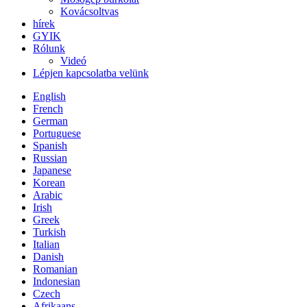
Kovácsoltvas
hírek
GYIK
Rólunk
Videó
Lépjen kapcsolatba velünk
English
French
German
Portuguese
Spanish
Russian
Japanese
Korean
Arabic
Irish
Greek
Turkish
Italian
Danish
Romanian
Indonesian
Czech
Afrikaans