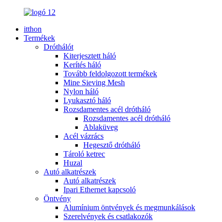
itthon
Termékek
Dróthálót
Kiterjesztett háló
Kerítés háló
Tovább feldolgozott termékek
Mine Sieving Mesh
Nylon háló
Lyukasztó háló
Rozsdamentes acél drótháló
Rozsdamentes acél drótháló
Ablaküveg
Acél vázrács
Hegesztő drótháló
Tároló ketrec
Huzal
Autó alkatrészek
Autó alkatrészek
Ipari Ethernet kapcsoló
Öntvény
Alumínium öntvények és megmunkálások
Szerelvények és csatlakozók