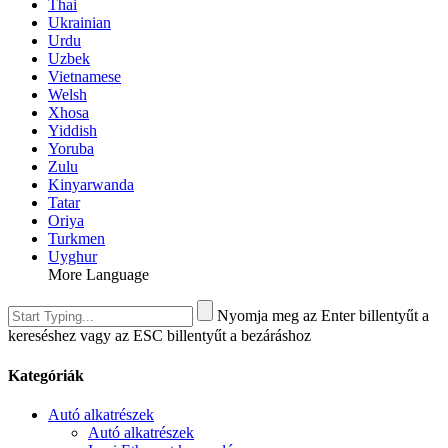
Thai
Ukrainian
Urdu
Uzbek
Vietnamese
Welsh
Xhosa
Yiddish
Yoruba
Zulu
Kinyarwanda
Tatar
Oriya
Turkmen
Uyghur
More Language
Nyomja meg az Enter billentyűt a
kereséshez vagy az ESC billentyűt a bezáráshoz
Kategóriák
Autó alkatrészek
Autó alkatrészek