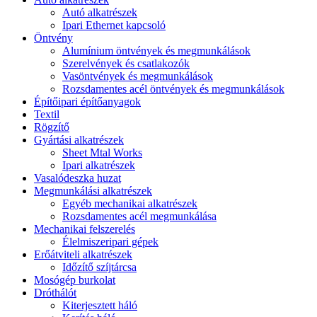
Autó alkatrészek
Ipari Ethernet kapcsoló
Öntvény
Alumínium öntvények és megmunkálások
Szerelvények és csatlakozók
Vasöntvények és megmunkálások
Rozsdamentes acél öntvények és megmunkálások
Építőipari építőanyagok
Textil
Rögzítő
Gyártási alkatrészek
Sheet Mtal Works
Ipari alkatrészek
Vasalódeszka huzat
Megmunkálási alkatrészek
Egyéb mechanikai alkatrészek
Rozsdamentes acél megmunkálása
Mechanikai felszerelés
Élelmiszeripari gépek
Erőátviteli alkatrészek
Időzítő szíjtárcsa
Mosógép burkolat
Dróthálót
Kiterjesztett háló