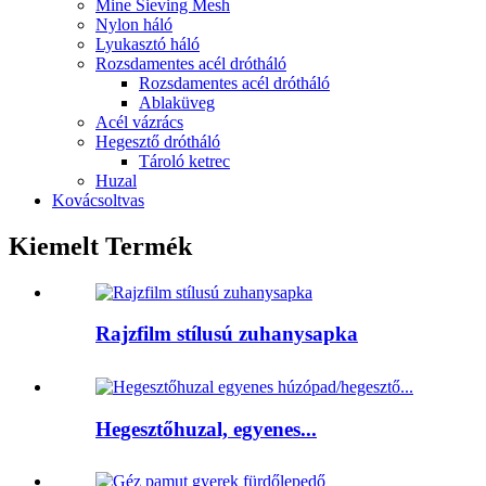
Mine Sieving Mesh
Nylon háló
Lyukasztó háló
Rozsdamentes acél drótháló
Rozsdamentes acél drótháló
Ablaküveg
Acél vázrács
Hegesztő drótháló
Tároló ketrec
Huzal
Kovácsoltvas
Kiemelt Termék
Rajzfilm stílusú zuhanysapka
Hegesztőhuzal, egyenes...