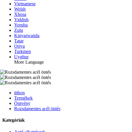
Vietnamese
Welsh
Xhosa
Yiddish
Yoruba
Zulu
Kinyarwanda
Tatar
Oriya
Turkmen
Uyghur
More Language
itthon
Termékek
Öntvény
Rozsdamentes acél öntés
Kategóriák
Autó alkatrészek