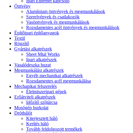
Ipari Ethernet kapcsoló
Öntvény
Alumínium öntvények és megmunkálások
Szerelvények és csatlakozók
Vasöntvények és megmunkálások
Rozsdamentes acél öntvények és megmunkálások
Építőipari építőanyagok
Textil
Rögzítő
Gyártási alkatrészek
Sheet Mtal Works
Ipari alkatrészek
Vasalódeszka huzat
Megmunkálási alkatrészek
Egyéb mechanikai alkatrészek
Rozsdamentes acél megmunkálása
Mechanikai felszerelés
Élelmiszeripari gépek
Erőátviteli alkatrészek
Időzítő szíjtárcsa
Mosógép burkolat
Dróthálót
Kiterjesztett háló
Kerítés háló
Tovább feldolgozott termékek