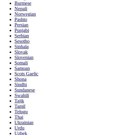
Burmese
Nepali
Norwegian
Pashto
Persian
Punjabi
Serbian
Sesotho
Sinhala
Slovak
Slovenian
Somali
Samoan
Scots Gaelic
Shona
Sindhi
Sundanese
Swahili
Tajik
Tamil
Telugu
Thai
Ukrainian
Urdu
Uzbek