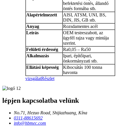
befektetési öntés, állandó
öntés formába stb.
Alapértelmezett
AISI, ATSM, UNI, BS,
DIN, JIS, GB stb.
Anyag
Rozsdamentes acél
Leírás
OEM testreszabott, az
ügyfél rajza vagy mintája
szerint.
Felületi érdesség
Ra0,05 – Ra50
Alkalmazás
Ipari, építőipari,
önkormányzati stb.
Ellátási képesség
Kibocsátás 100 tonna
havonta
vizsgálat
Részlet
lépjen kapcsolatba velünk
No.71, Hezuo Road, Shijiazhuang, Kína
0311-88615692
info@hbmec.com