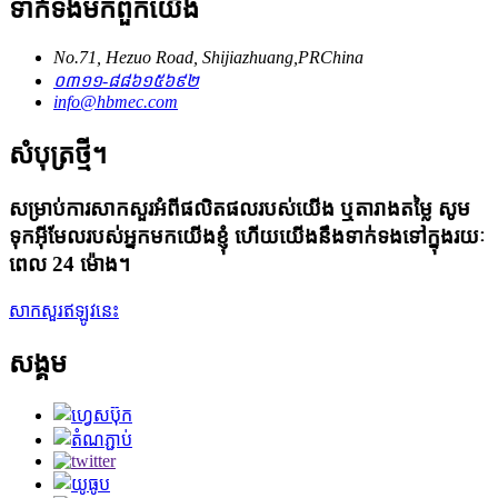
ទាក់ទង​មក​ពួក​យើង
No.71, Hezuo Road, Shijiazhuang,PRChina
០៣១១-៨៨៦១៥៦៩២
info@hbmec.com
សំបុត្រថ្មី។
សម្រាប់ការសាកសួរអំពីផលិតផលរបស់យើង ឬតារាងតម្លៃ សូម
ទុកអ៊ីមែលរបស់អ្នកមកយើងខ្ញុំ ហើយយើងនឹងទាក់ទងទៅក្នុងរយៈ
ពេល 24 ម៉ោង។
សាកសួរឥឡូវនេះ
សង្គម