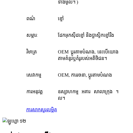
ទាំងមូល។ )
ពណ៌
ខ្មៅ
សម្ភារៈ
ដែកអុកស៊ីដខ្មៅ និងប្លាស្ទិកខ្មៅរឹង
វិមាត្រ
OEM ប្ដូរតាមបំណង, នេះបើយោង
តាមគំនូរឬគំរូរបស់អតិថិជន។
សេវាកម្ម
OEM, ការរចនា, ប្ដូរតាមបំណង
ការអនុវត្ត
ឧស្សាហកម្ម អគារ សាលាក្រុង ។
ល។
ការសាកសួរ
លម្អិត