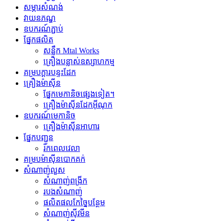
សម្ភារសំណង់
វាយនភណ្ឌ
ឧបករណ៍ភ្ជាប់
ផ្នែកផលិត
សន្លឹក Mtal Works
គ្រឿងបន្លាស់ឧស្សាហកម្ម
គម្របក្តារបន្ទះដែក
គ្រឿងម៉ាស៊ីន
ផ្នែកមេកានិចផ្សេងទៀត។
គ្រឿងម៉ាស៊ីនដែកអ៊ីណុក
ឧបករណ៍មេកានិច
គ្រឿងម៉ាស៊ីនអាហារ
ផ្នែកបញ្ជូន
រ៉កពេលវេលា
គម្របម៉ាស៊ីនបោកគក់
សំណាញ់​លួស
សំណាញ់ពង្រីក
របងសំណាញ់
ផលិតផលកែច្នៃបន្ថែម
សំណាញ់​ស៊ី​វ​មីន​