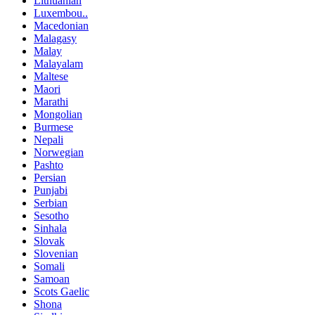
Lithuanian
Luxembou..
Macedonian
Malagasy
Malay
Malayalam
Maltese
Maori
Marathi
Mongolian
Burmese
Nepali
Norwegian
Pashto
Persian
Punjabi
Serbian
Sesotho
Sinhala
Slovak
Slovenian
Somali
Samoan
Scots Gaelic
Shona