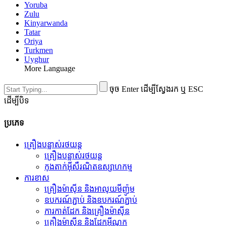
Yoruba
Zulu
Kinyarwanda
Tatar
Oriya
Turkmen
Uyghur
More Language
ចុច Enter ដើម្បីស្វែងរក ឬ ESC
ដើម្បីបិទ
ប្រភេទ
គ្រឿងបន្លាស់រថយន្ត
គ្រឿងបន្លាស់រថយន្ត
កុងតាក់អ៊ីសឺរណិតឧស្សាហកម្ម
ការខាស
គ្រឿងម៉ាស៊ីន និងអាលុយមីញ៉ូម
ឧបករណ៍ភ្ជាប់ និងឧបករណ៍ភ្ជាប់
ការកាត់ដែក និងគ្រឿងម៉ាស៊ីន
គ្រឿងម៉ាស៊ីន និងដែកអ៊ីណុក