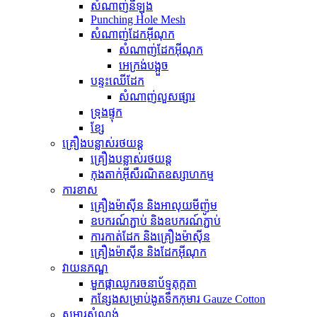
សំណាញ់នីឡុង
Punching Hole Mesh
សំណាញ់ដែកអ៊ីណុក
សំណាញ់ដែកអ៊ីណុក
អេក្រង់បង្អួច
បន្ទះឈើដែក
សំណាញ់លួសផ្សារ
ទ្រុងផ្ទុក
ខ្សែ
គ្រឿងបន្លាស់រថយន្ត
គ្រឿងបន្លាស់រថយន្ត
កុងតាក់អ៊ីសឺរណិតឧស្សាហកម្ម
ការខាស
គ្រឿងម៉ាស៊ីន និងអាលុយមីញ៉ូម
ឧបករណ៍ភ្ជាប់ និងឧបករណ៍ភ្ជាប់
ការកាត់ដែក និងគ្រឿងម៉ាស៊ីន
គ្រឿងម៉ាស៊ីន និងដែកអ៊ីណុក
វាយនភណ្ឌ
មួកផ្កាឈូករចនាប័ទ្មតុក្កតា
កន្សែងសម្រាប់ងូតទឹកកុមារ Gauze Cotton
សម្ភារសំណង់