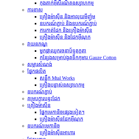
កុងតាក់អ៊ីសឺរណិតឧស្សាហកម្ម
ការខាស
គ្រឿងម៉ាស៊ីន និងអាលុយមីញ៉ូម
ឧបករណ៍ភ្ជាប់ និងឧបករណ៍ភ្ជាប់
ការកាត់ដែក និងគ្រឿងម៉ាស៊ីន
គ្រឿងម៉ាស៊ីន និងដែកអ៊ីណុក
វាយនភណ្ឌ
មួកផ្កាឈូករចនាប័ទ្មតុក្កតា
កន្សែងសម្រាប់ងូតទឹកកុមារ Gauze Cotton
សម្ភារសំណង់
ផ្នែកផលិត
សន្លឹក Mtal Works
គ្រឿងបន្លាស់ឧស្សាហកម្ម
ឧបករណ៍ភ្ជាប់
គម្របក្តារបន្ទះដែក
គ្រឿងម៉ាស៊ីន
ផ្នែកមេកានិចផ្សេងទៀត។
គ្រឿងម៉ាស៊ីនដែកអ៊ីណុក
ឧបករណ៍មេកានិច
គ្រឿងម៉ាស៊ីនអាហារ