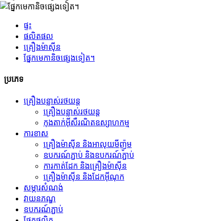
ផ្ទះ
ផលិតផល
គ្រឿងម៉ាស៊ីន
ផ្នែកមេកានិចផ្សេងទៀត។
ប្រភេទ
គ្រឿងបន្លាស់រថយន្ត
គ្រឿងបន្លាស់រថយន្ត
កុងតាក់អ៊ីសឺរណិតឧស្សាហកម្ម
ការខាស
គ្រឿងម៉ាស៊ីន និងអាលុយមីញ៉ូម
ឧបករណ៍ភ្ជាប់ និងឧបករណ៍ភ្ជាប់
ការកាត់ដែក និងគ្រឿងម៉ាស៊ីន
គ្រឿងម៉ាស៊ីន និងដែកអ៊ីណុក
សម្ភារសំណង់
វាយនភណ្ឌ
ឧបករណ៍ភ្ជាប់
ផ្នែកផលិត