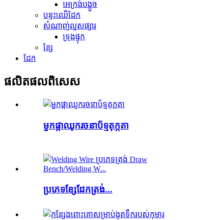
អេក្រង់បង្អួច
បន្ទះឈើដែក
សំណាញ់លួសផ្សារ
ទ្រុងផ្ទុក
ខ្សែ
ដែក
ផលិតផល​ពិសេស
មួកផ្កាឈូករចនាប័ទ្មតុក្កតា
ប្រភេទខ្សែដែកត្រង់...