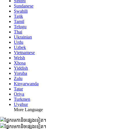
Sindhi
Sundanese
Swahili
Tajik
Tamil
Telugu
Thai
Ukrainian
Urdu
Uzbek
Vietnamese
Welsh
Xhosa
Yiddish
Yoruba
Zulu
Kinyarwanda
Tatar
Oriya
Turkmen
Uyghur
More Language