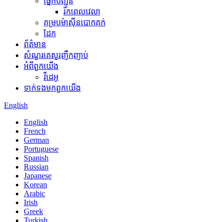
ផ្នែកបញ្ជូន
រ៉កពេលវេលា
គម្របម៉ាស៊ីនបោកគក់
ដែក
ព័ត៌មាន
សំណួរគេសួរញឹកញាប់
អំពី​ពួក​យើង
វីដេអូ
ទាក់ទង​មក​ពួក​យើង
English
English
French
German
Portuguese
Spanish
Russian
Japanese
Korean
Arabic
Irish
Greek
Turkish