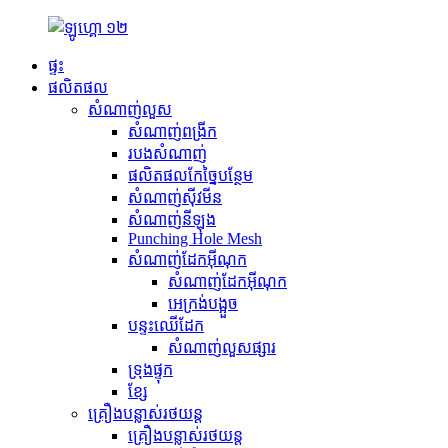
ផ្ទះ
ផលិតផល
សំណាញ់​លួស
សំណាញ់ពង្រីក
របងសំណាញ់
ផលិតផលកែច្នៃបន្ថែម
សំណាញ់​ស៊ី​វ​មីន​
សំណាញ់នីឡុង
Punching Hole Mesh
សំណាញ់ដែកអ៊ីណុក
សំណាញ់ដែកអ៊ីណុក
អេក្រង់បង្អួច
បន្ទះឈើដែក
សំណាញ់លួសផ្សារ
ទ្រុងផ្ទុក
ខ្សែ
គ្រឿងបន្លាស់រថយន្ត
គ្រឿងបន្លាស់រថយន្ត