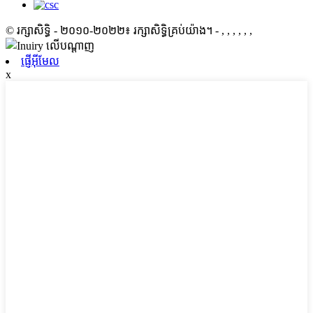
© រក្សាសិទ្ធិ - ២០១០-២០២២៖ រក្សាសិទ្ធិគ្រប់យ៉ាង។
- , , , , , ,
ផ្ញើអ៊ីមែល
x