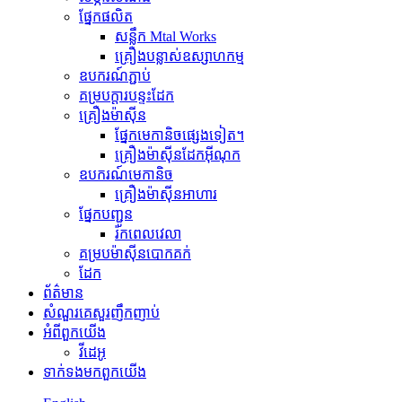
ផ្នែកផលិត
សន្លឹក Mtal Works
គ្រឿងបន្លាស់ឧស្សាហកម្ម
ឧបករណ៍ភ្ជាប់
គម្របក្តារបន្ទះដែក
គ្រឿងម៉ាស៊ីន
ផ្នែកមេកានិចផ្សេងទៀត។
គ្រឿងម៉ាស៊ីនដែកអ៊ីណុក
ឧបករណ៍មេកានិច
គ្រឿងម៉ាស៊ីនអាហារ
ផ្នែកបញ្ជូន
រ៉កពេលវេលា
គម្របម៉ាស៊ីនបោកគក់
ដែក
ព័ត៌មាន
សំណួរគេសួរញឹកញាប់
អំពី​ពួក​យើង
វីដេអូ
ទាក់ទង​មក​ពួក​យើង