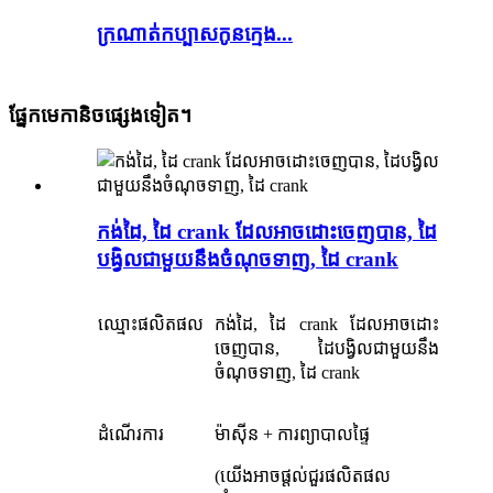
ក្រណាត់កប្បាសកូនក្មេង...
ផ្នែកមេកានិចផ្សេងទៀត។
កង់ដៃ, ដៃ crank ដែលអាចដោះចេញបាន, ដៃ
បង្វិលជាមួយនឹងចំណុចទាញ, ដៃ crank
ឈ្មោះ​ផលិតផល
កង់ដៃ, ដៃ crank ដែលអាចដោះ
ចេញបាន, ដៃបង្វិលជាមួយនឹង
ចំណុចទាញ, ដៃ crank
ដំណើរការ
ម៉ាស៊ីន + ការព្យាបាលផ្ទៃ
(យើងអាចផ្តល់ជួរផលិតផល