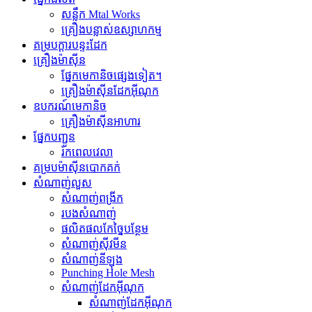
សន្លឹក Mtal Works
គ្រឿងបន្លាស់ឧស្សាហកម្ម
គម្របក្តារបន្ទះដែក
គ្រឿងម៉ាស៊ីន
ផ្នែកមេកានិចផ្សេងទៀត។
គ្រឿងម៉ាស៊ីនដែកអ៊ីណុក
ឧបករណ៍មេកានិច
គ្រឿងម៉ាស៊ីនអាហារ
ផ្នែកបញ្ជូន
រ៉កពេលវេលា
គម្របម៉ាស៊ីនបោកគក់
សំណាញ់​លួស
សំណាញ់ពង្រីក
របងសំណាញ់
ផលិតផលកែច្នៃបន្ថែម
សំណាញ់​ស៊ី​វ​មីន​
សំណាញ់នីឡុង
Punching Hole Mesh
សំណាញ់ដែកអ៊ីណុក
សំណាញ់ដែកអ៊ីណុក