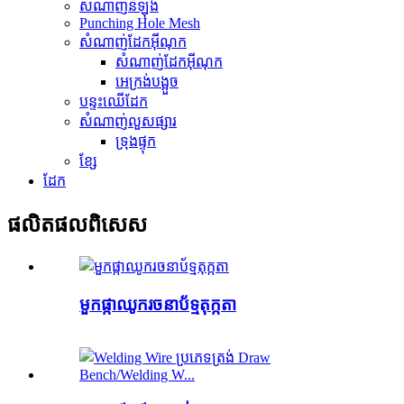
សំណាញ់នីឡុង
Punching Hole Mesh
សំណាញ់ដែកអ៊ីណុក
សំណាញ់ដែកអ៊ីណុក
អេក្រង់បង្អួច
បន្ទះឈើដែក
សំណាញ់លួសផ្សារ
ទ្រុងផ្ទុក
ខ្សែ
ដែក
ផលិតផល​ពិសេស
មួកផ្កាឈូករចនាប័ទ្មតុក្កតា