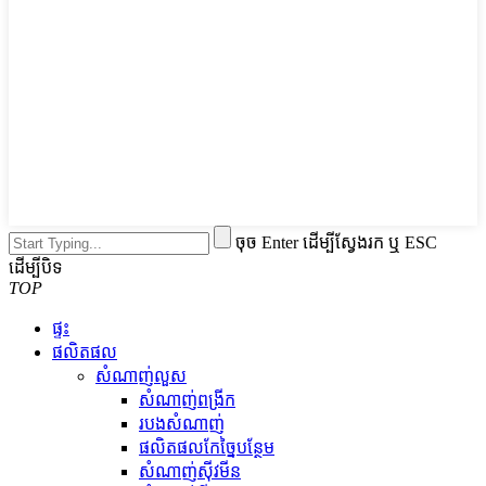
ចុច Enter ដើម្បីស្វែងរក ឬ ESC
ដើម្បីបិទ
TOP
ផ្ទះ
ផលិតផល
សំណាញ់​លួស
សំណាញ់ពង្រីក
របងសំណាញ់
ផលិតផលកែច្នៃបន្ថែម
សំណាញ់​ស៊ី​វ​មីន​