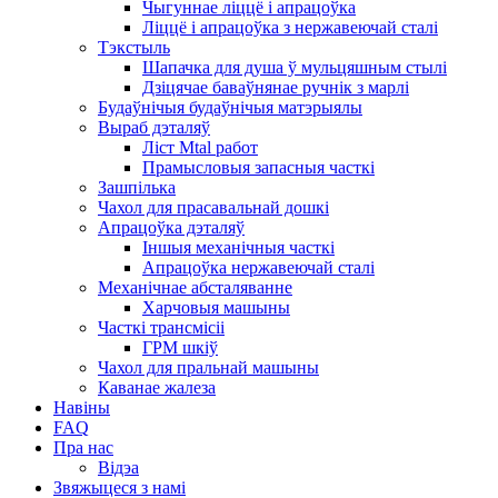
Чыгуннае ліццё і апрацоўка
Ліццё і апрацоўка з нержавеючай сталі
Тэкстыль
Шапачка для душа ў мульцяшным стылі
Дзіцячае баваўнянае ручнік з марлі
Будаўнічыя будаўнічыя матэрыялы
Выраб дэталяў
Ліст Mtal работ
Прамысловыя запасныя часткі
Зашпілька
Чахол для прасавальнай дошкі
Апрацоўка дэталяў
Іншыя механічныя часткі
Апрацоўка нержавеючай сталі
Механічнае абсталяванне
Харчовыя машыны
Часткі трансмісіі
ГРМ шкіў
Чахол для пральнай машыны
Каванае жалеза
Навіны
FAQ
Пра нас
Відэа
Звяжыцеся з намі