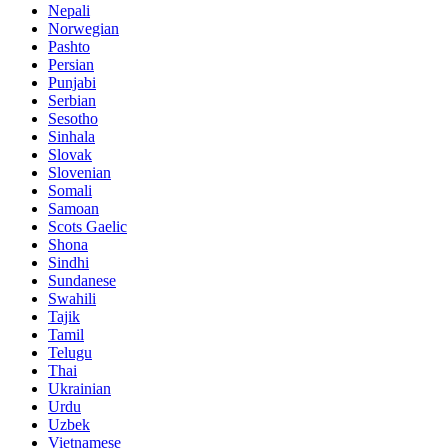
Nepali
Norwegian
Pashto
Persian
Punjabi
Serbian
Sesotho
Sinhala
Slovak
Slovenian
Somali
Samoan
Scots Gaelic
Shona
Sindhi
Sundanese
Swahili
Tajik
Tamil
Telugu
Thai
Ukrainian
Urdu
Uzbek
Vietnamese