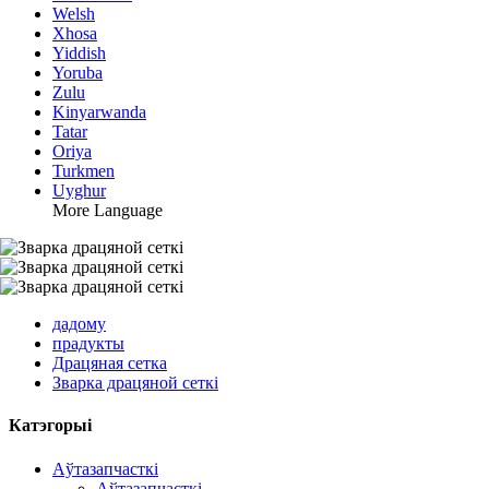
Welsh
Xhosa
Yiddish
Yoruba
Zulu
Kinyarwanda
Tatar
Oriya
Turkmen
Uyghur
More Language
дадому
прадукты
Драцяная сетка
Зварка драцяной сеткі
Катэгорыі
Аўтазапчасткі
Аўтазапчасткі