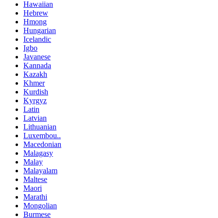
Hawaiian
Hebrew
Hmong
Hungarian
Icelandic
Igbo
Javanese
Kannada
Kazakh
Khmer
Kurdish
Kyrgyz
Latin
Latvian
Lithuanian
Luxembou..
Macedonian
Malagasy
Malay
Malayalam
Maltese
Maori
Marathi
Mongolian
Burmese