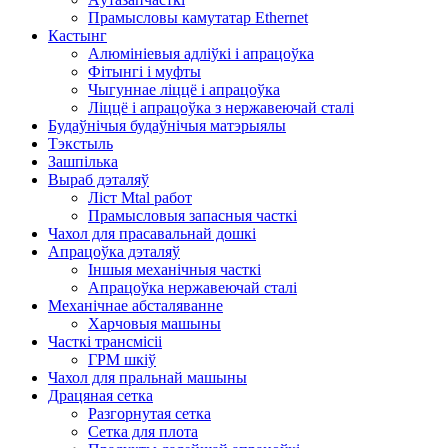
Прамысловы камутатар Ethernet
Кастынг
Алюмініевыя адліўкі і апрацоўка
Фітынгі і муфты
Чыгуннае ліццё і апрацоўка
Ліццё і апрацоўка з нержавеючай сталі
Будаўнічыя будаўнічыя матэрыялы
Тэкстыль
Зашпілька
Выраб дэталяў
Ліст Mtal работ
Прамысловыя запасныя часткі
Чахол для прасавальнай дошкі
Апрацоўка дэталяў
Іншыя механічныя часткі
Апрацоўка нержавеючай сталі
Механічнае абсталяванне
Харчовыя машыны
Часткі трансмісіі
ГРМ шкіў
Чахол для пральнай машыны
Драцяная сетка
Разгорнутая сетка
Сетка для плота