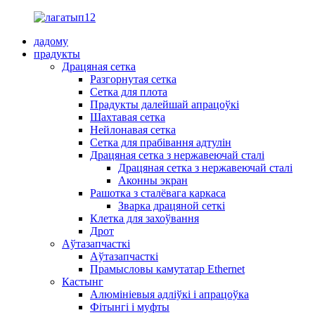
дадому
прадукты
Драцяная сетка
Разгорнутая сетка
Сетка для плота
Прадукты далейшай апрацоўкі
Шахтавая сетка
Нейлонавая сетка
Сетка для прабівання адтулін
Драцяная сетка з нержавеючай сталі
Драцяная сетка з нержавеючай сталі
Аконны экран
Рашотка з сталёвага каркаса
Зварка драцяной сеткі
Клетка для захоўвання
Дрот
Аўтазапчасткі
Аўтазапчасткі
Прамысловы камутатар Ethernet
Кастынг
Алюмініевыя адліўкі і апрацоўка
Фітынгі і муфты