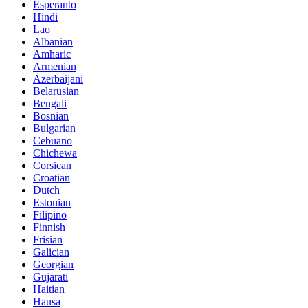
Esperanto
Hindi
Lao
Albanian
Amharic
Armenian
Azerbaijani
Belarusian
Bengali
Bosnian
Bulgarian
Cebuano
Chichewa
Corsican
Croatian
Dutch
Estonian
Filipino
Finnish
Frisian
Galician
Georgian
Gujarati
Haitian
Hausa