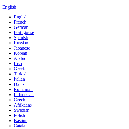
English
English
French
German
Portuguese
Spanish
Russian
Japanese
Korean
Arabic
Irish
Greek
Turkish
Italian
Danish
Romanian
Indonesian
Czech
Afrikaans
Swedish
Polish
Basque
Catalan