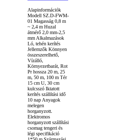
Alapinformációk
Modell SZ.D-FWM-
01 Magasság 0,8 m
~ 2,4 m Huzal
átmérő 2,0 mm-2,5
mm Alkalmazások
Ló, tehén kerítés
Jellemzők Könnyen
összeszerelhető,
Vízálló,
Környezetbarát, Rot
Pr hossza 20 m, 25
m, 50 m, 100 m Tér
15 cm U, 30 cm
kulcsszó Iktatott
kerítés szállítási idő
10 nap Anyagok
melegen
horganyzott.
Elektromos
horganyzott szállítási
csomag tengeri és
légi specifikáció
1*50 m Származási