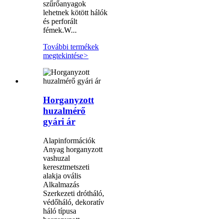
szűrőanyagok
lehetnek kötött hálók
és perforált
fémek.W...
További termékek
megtekintése
>
Horganyzott
huzalmérő
gyári ár
Alapinformációk
Anyag horganyzott
vashuzal
keresztmetszeti
alakja ovális
Alkalmazás
Szerkezeti drótháló,
védőháló, dekoratív
háló típusa