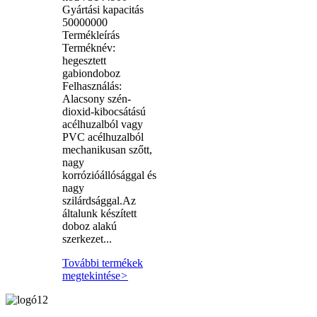
Gyártási kapacitás
50000000
Termékleírás
Terméknév:
hegesztett
gabiondoboz
Felhasználás:
Alacsony szén-
dioxid-kibocsátású
acélhuzalból vagy
PVC acélhuzalból
mechanikusan szőtt,
nagy
korrózióállósággal és
nagy
szilárdsággal.Az
általunk készített
doboz alakú
szerkezet...
További termékek
megtekintése
>