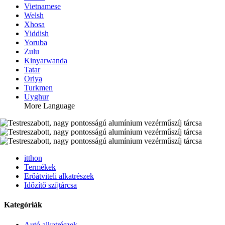
Vietnamese
Welsh
Xhosa
Yiddish
Yoruba
Zulu
Kinyarwanda
Tatar
Oriya
Turkmen
Uyghur
More Language
itthon
Termékek
Erőátviteli alkatrészek
Időzítő szíjtárcsa
Kategóriák
Autó alkatrészek