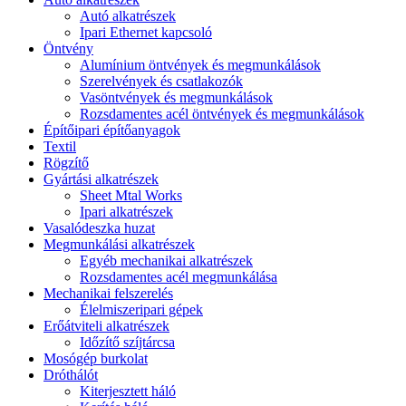
Autó alkatrészek
Ipari Ethernet kapcsoló
Öntvény
Alumínium öntvények és megmunkálások
Szerelvények és csatlakozók
Vasöntvények és megmunkálások
Rozsdamentes acél öntvények és megmunkálások
Építőipari építőanyagok
Textil
Rögzítő
Gyártási alkatrészek
Sheet Mtal Works
Ipari alkatrészek
Vasalódeszka huzat
Megmunkálási alkatrészek
Egyéb mechanikai alkatrészek
Rozsdamentes acél megmunkálása
Mechanikai felszerelés
Élelmiszeripari gépek
Erőátviteli alkatrészek
Időzítő szíjtárcsa
Mosógép burkolat
Dróthálót
Kiterjesztett háló