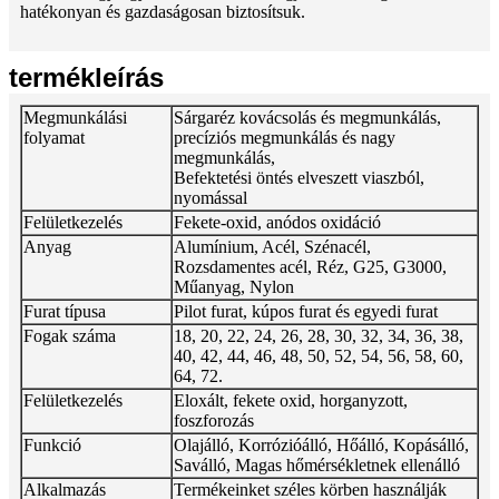
hatékonyan és gazdaságosan biztosítsuk.
termékleírás
Megmunkálási
Sárgaréz kovácsolás és megmunkálás,
folyamat
precíziós megmunkálás és nagy
megmunkálás,
Befektetési öntés elveszett viaszból,
nyomással
Felületkezelés
Fekete-oxid, anódos oxidáció
Anyag
Alumínium, Acél, Szénacél,
Rozsdamentes acél, Réz, G25, G3000,
Műanyag, Nylon
Furat típusa
Pilot furat, kúpos furat és egyedi furat
Fogak száma
18, 20, 22, 24, 26, 28, 30, 32, 34, 36, 38,
40, 42, 44, 46, 48, 50, 52, 54, 56, 58, 60,
64, 72.
Felületkezelés
Eloxált, fekete oxid, horganyzott,
foszforozás
Funkció
Olajálló, Korrózióálló, Hőálló, Kopásálló,
Saválló, Magas hőmérsékletnek ellenálló
Alkalmazás
Termékeinket széles körben használják