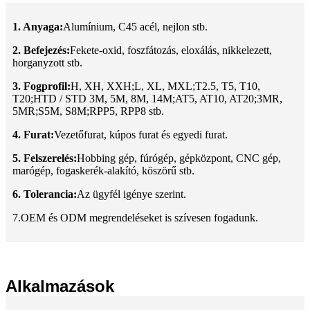
1. Anyaga:
Alumínium, C45 acél, nejlon stb.
2. Befejezés:
Fekete-oxid, foszfátozás, eloxálás, nikkelezett,
horganyzott stb.
3. Fogprofil:
H, XH, XXH;L, XL, MXL;T2.5, T5, T10,
T20;HTD / STD 3M, 5M, 8M, 14M;AT5, AT10, AT20;3MR,
5MR;S5M, S8M;RPP5, RPP8 stb.
4. Furat:
Vezetőfurat, kúpos furat és egyedi furat.
5. Felszerelés:
Hobbing gép, fúrógép, gépközpont, CNC gép,
marógép, fogaskerék-alakító, köszörű stb.
6. Tolerancia:
Az ügyfél igénye szerint.
7.OEM és ODM megrendeléseket is szívesen fogadunk.
Alkalmazások