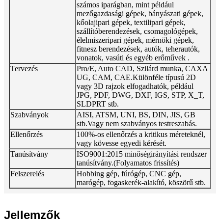
számos iparágban, mint például
mezőgazdasági gépek, bányászati ​​gépek,
kőolajipari gépek, textilipari gépek,
szállítóberendezések, csomagológépek,
élelmiszeripari gépek, mérnöki gépek,
fitnesz berendezések, autók, teherautók,
vonatok, vasúti és egyéb erőművek .
Tervezés
Pro/E, Auto CAD, Szilárd munka, CAXA
UG, CAM, CAE.
Különféle típusú 2D
vagy 3D rajzok elfogadhatók, például
JPG, PDF, DWG, DXF, IGS, STP, X_T,
SLDPRT stb.
Szabványok
AISI, ATSM, UNI, BS, DIN, JIS, GB
stb.
Vagy nem szabványos testreszabás.
Ellenőrzés
100%-os ellenőrzés a kritikus méreteknél,
vagy kövesse egyedi kérését.
Tanúsítvány
ISO9001:2015 minőségirányítási rendszer
tanúsítvány.
(Folyamatos frissítés)
Felszerelés
Hobbing gép, fúrógép, CNC gép,
marógép, fogaskerék-alakító, köszörű stb.
Jellemzők