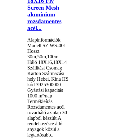
18X16 Fly
Screen Mesh
alumínium
rozsdamentes
acél...
Alapinformációk
Modell SZ.WS-001
Hossz
30m,50m,100m
Háló 18X16,18X14
Szállítási Csomag
Karton Származási
hely Hebei, Kína HS
kód 3925300000
Gyártási kapacitás
1000 m²/nap
Termékleírás
Rozsdamentes acél
rovarháló az alap 30
alapból készült.A
rendelkezésre álló
anyagok közül a
legtartósabb...