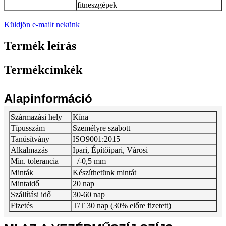
fitneszgépek
Küldjön e-mailt nekünk
Termék leírás
Termékcímkék
Alapinformáció
Származási hely
Kína
Típusszám
Személyre szabott
Tanúsítvány
ISO9001:2015
Alkalmazás
Ipari, Építőipari, Városi
Min. tolerancia
+/-0,5 mm
Minták
Készíthetünk mintát
Mintaidő
20 nap
Szállítási idő
30-60 nap
Fizetés
T/T 30 nap (30% előre fizetett)