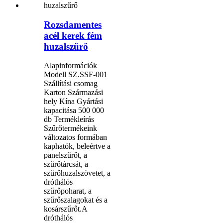
Rozsdamentes
acél kerek fém
huzalszűrő
Alapinformációk
Modell SZ.SSF-001
Szállítási csomag
Karton Származási
hely Kína Gyártási
kapacitása 500 000
db Termékleírás
Szűrőtermékeink
változatos formában
kaphatók, beleértve a
panelszűrőt, a
szűrőtárcsát, a
szűrőhuzalszövetet, a
dróthálós
szűrőpoharat, a
szűrőszalagokat és a
kosárszűrőt.A
dróthálós