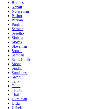
Burmese
Nepali
Norwegian
Pashto
Persian
Punjabi
Serbian
Sesotho
Sinhala
Slovak
Slovenian
Somali
Samoan
Scots Gaelic
Shona
Sindhi
Sundanese
Swahili
Tajik
Tamil
Telugu
Thai
Ukrainian
Urdu
Uzbek