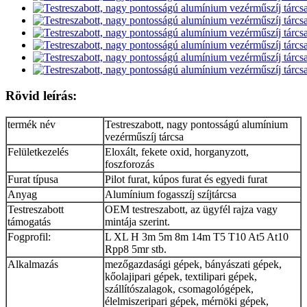
Rövid leírás:
termék név
Testreszabott, nagy pontosságú alumínium
vezérműszíj tárcsa
Felületkezelés
Eloxált, fekete oxid, horganyzott,
foszforozás
Furat típusa
Pilot furat, kúpos furat és egyedi furat
Anyag
Alumínium fogasszíj szíjtárcsa
Testreszabott
OEM testreszabott, az ügyfél rajza vagy
támogatás
mintája szerint.
Fogprofil:
L XL H 3m 5m 8m 14m T5 T10 At5 At10
Rpp8 5mr stb.
Alkalmazás
mezőgazdasági gépek, bányászati ​​gépek,
kőolajipari gépek, textilipari gépek,
szállítószalagok, csomagológépek,
élelmiszeripari gépek, mérnöki gépek,