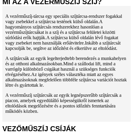
MI AZ A VEZÉRMŰSZÍJ SZÍJ?
A vezérműszíj-tárcsa egy speciális szíjtárcsa-rendszer fogakkal
vagy zsebekkel a szíjtárcsa testének külső oldalán.A
hagyományos szíjtárcsás rendszerekhez hasonlóan a
vezérműszíjtárcsákat is a szíj és a szíjtárcsa felületei közötti
súrlódási erők hajtják.A szíjtárcsa külső oldalán lévő fogakat
vagy zsebeket nem használják erőátvitelre.Inkább a szíjtárcsát
kapcsolják be, segítve az időzítést és elkerülve az eltolódást.
A szíjtárcsák az egyik legelterjedtebb berendezés a munkahelyen
és az otthoni alkalmazásokban.Mind a szállodai lift, mind a
varrógép különböző csigákat használ a szükséges funkciók
elvégzéséhez.Az igények széles választéka miatt az egyes
alkalmazásoknak megfelelően többféle szíjtárcsa variációt hoztak
létre és gyártottak le.
A vezérműszíj szíjtárcsák az egyik legnépszerűbb szíjtárcsák a
piacon, amelyek egyedülálló képességükről ismertek az
eltolódások megelőzésére és a pontos időzítés fenntartására
működés közben.
VEZŐMŰSZÍJ CSÍJÁK