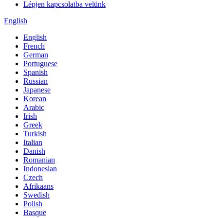
Lépjen kapcsolatba velünk
English
English
French
German
Portuguese
Spanish
Russian
Japanese
Korean
Arabic
Irish
Greek
Turkish
Italian
Danish
Romanian
Indonesian
Czech
Afrikaans
Swedish
Polish
Basque