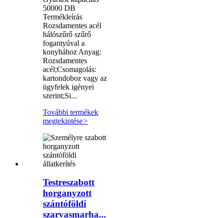
50000 DB
Termékleírás
Rozsdamentes acél
hálószűrő szűrő
fogantyúval a
konyhához Anyag:
Rozsdamentes
acél;Csomagolás:
kartondoboz vagy az
ügyfelek igényei
szerint;Si...
További termékek
megtekintése
>
Testreszabott
horganyzott
szántóföldi
szarvasmarha...