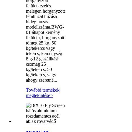
horganyzott
felületkezelés
melegen horganyzott
fémhuzal húzása
hideg húzás
modellszáma.BWG-
01 állapot kemény
felületű, horganyzott
tömeg 25 kg, 50
kg/tekercs vagy
tekercs, keménység
8 g-12 g szállítási
csomag 25
kg/tekercs, 50
kg/tekercs, vagy
ahogy szeretné...
További termékek
megtekintése
>