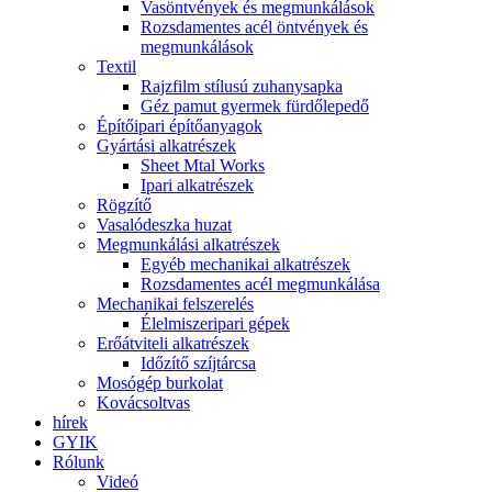
Vasöntvények és megmunkálások
Rozsdamentes acél öntvények és
megmunkálások
Textil
Rajzfilm stílusú zuhanysapka
Géz pamut gyermek fürdőlepedő
Építőipari építőanyagok
Gyártási alkatrészek
Sheet Mtal Works
Ipari alkatrészek
Rögzítő
Vasalódeszka huzat
Megmunkálási alkatrészek
Egyéb mechanikai alkatrészek
Rozsdamentes acél megmunkálása
Mechanikai felszerelés
Élelmiszeripari gépek
Erőátviteli alkatrészek
Időzítő szíjtárcsa
Mosógép burkolat
Kovácsoltvas
hírek
GYIK
Rólunk
Videó