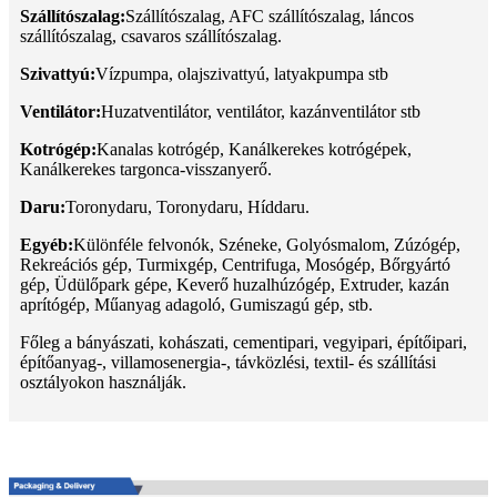
Szállítószalag:
Szállítószalag, AFC szállítószalag, láncos
szállítószalag, csavaros szállítószalag.
Szivattyú:
Vízpumpa, olajszivattyú, latyakpumpa stb
Ventilátor:
Huzatventilátor, ventilátor, kazánventilátor stb
Kotrógép:
Kanalas kotrógép, Kanálkerekes kotrógépek,
Kanálkerekes targonca-visszanyerő.
Daru:
Toronydaru, Toronydaru, Híddaru.
Egyéb:
Különféle felvonók, Széneke, Golyósmalom, Zúzógép,
Rekreációs gép, Turmixgép, Centrifuga, Mosógép, Bőrgyártó
gép, Üdülőpark gépe, Keverő huzalhúzógép, Extruder, kazán
aprítógép, Műanyag adagoló, Gumiszagú gép, stb.
Főleg a bányászati, kohászati, cementipari, vegyipari, építőipari,
építőanyag-, villamosenergia-, távközlési, textil- és szállítási
osztályokon használják.