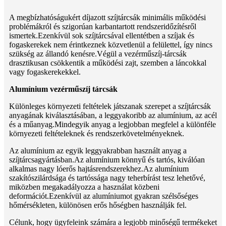
A megbízhatóságukért díjazott szíjtárcsák minimális működési
problémákról és szigorúan karbantartott rendszeridőzítésről
ismertek.Ezenkívül sok szíjtárcsával ellentétben a szíjak és
fogaskerekek nem érintkeznek közvetlenül a felülettel, így nincs
szükség az állandó kenésre.Végül a vezérműszíj-tárcsák
drasztikusan csökkentik a működési zajt, szemben a láncokkal
vagy fogaskerekekkel.
Alumínium vezérműszíj tárcsák
Különleges környezeti feltételek játszanak szerepet a szíjtárcsák
anyagának kiválasztásában, a leggyakoribb az alumínium, az acél
és a műanyag.Mindegyik anyag a legjobban megfelel a különféle
környezeti feltételeknek és rendszerkövetelményeknek.
Az alumínium az egyik leggyakrabban használt anyag a
szíjtárcsagyártásban.Az alumínium könnyű és tartós, kiválóan
alkalmas nagy lóerős hajtásrendszerekhez.Az alumínium
szakítószilárdsága és tartóssága nagy teherbírást tesz lehetővé,
miközben megakadályozza a használat közbeni
deformációt.Ezenkívül az alumíniumot gyakran szélsőséges
hőmérsékleten, különösen erős hőségben használják fel.
Célunk, hogy ügyfeleink számára a legjobb minőségű termékeket