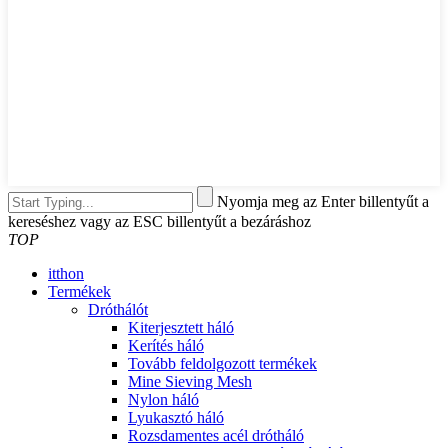
Nyomja meg az Enter billentyűt a
kereséshez vagy az ESC billentyűt a bezáráshoz
TOP
itthon
Termékek
Dróthálót
Kiterjesztett háló
Kerítés háló
Tovább feldolgozott termékek
Mine Sieving Mesh
Nylon háló
Lyukasztó háló
Rozsdamentes acél drótháló