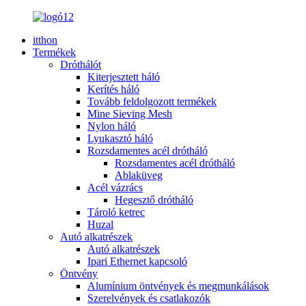
itthon
Termékek
Dróthálót
Kiterjesztett háló
Kerítés háló
Tovább feldolgozott termékek
Mine Sieving Mesh
Nylon háló
Lyukasztó háló
Rozsdamentes acél drótháló
Rozsdamentes acél drótháló
Ablaküveg
Acél vázrács
Hegesztő drótháló
Tároló ketrec
Huzal
Autó alkatrészek
Autó alkatrészek
Ipari Ethernet kapcsoló
Öntvény
Alumínium öntvények és megmunkálások
Szerelvények és csatlakozók