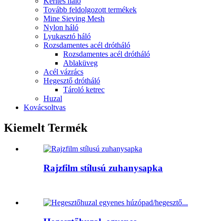
Kerítés háló
Tovább feldolgozott termékek
Mine Sieving Mesh
Nylon háló
Lyukasztó háló
Rozsdamentes acél drótháló
Rozsdamentes acél drótháló
Ablaküveg
Acél vázrács
Hegesztő drótháló
Tároló ketrec
Huzal
Kovácsoltvas
Kiemelt Termék
Rajzfilm stílusú zuhanysapka