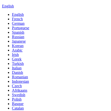
English
English
French
German
Portuguese
Spanish
Russian
Japanese
Korean
Arabic
Irish
Greek
Turkish
Italian
Danish
Romanian
Indonesian
Czech
Afrikaans
Swedish
Polish
Basque
Catalan