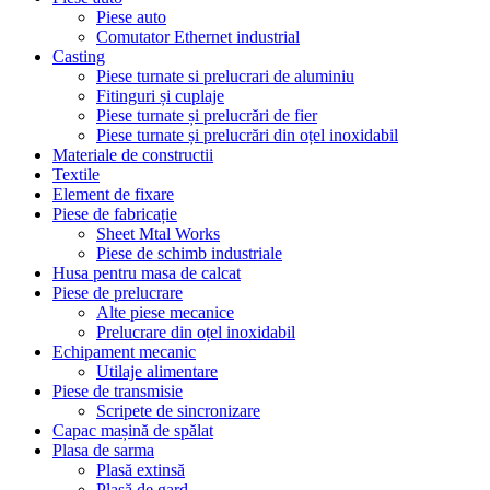
Piese auto
Comutator Ethernet industrial
Casting
Piese turnate si prelucrari de aluminiu
Fitinguri și cuplaje
Piese turnate și prelucrări de fier
Piese turnate și prelucrări din oțel inoxidabil
Materiale de constructii
Textile
Element de fixare
Piese de fabricație
Sheet Mtal Works
Piese de schimb industriale
Husa pentru masa de calcat
Piese de prelucrare
Alte piese mecanice
Prelucrare din oțel inoxidabil
Echipament mecanic
Utilaje alimentare
Piese de transmisie
Scripete de sincronizare
Capac mașină de spălat
Plasa de sarma
Plasă extinsă
Plasă de gard