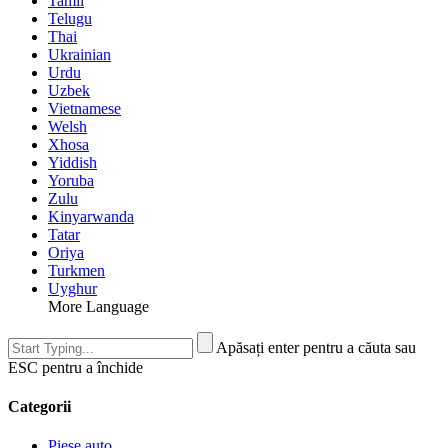
Tamil
Telugu
Thai
Ukrainian
Urdu
Uzbek
Vietnamese
Welsh
Xhosa
Yiddish
Yoruba
Zulu
Kinyarwanda
Tatar
Oriya
Turkmen
Uyghur
More Language
Apăsați enter pentru a căuta sau
ESC pentru a închide
Categorii
Piese auto