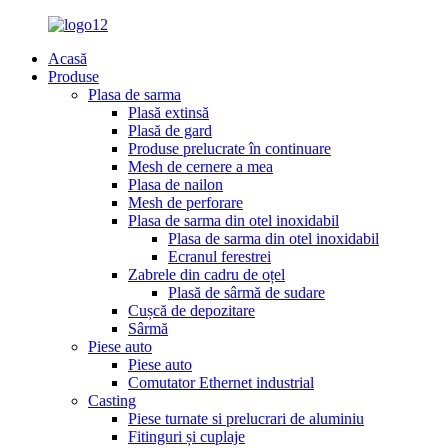
Acasă
Produse
Plasa de sarma
Plasă extinsă
Plasă de gard
Produse prelucrate în continuare
Mesh de cernere a mea
Plasa de nailon
Mesh de perforare
Plasa de sarma din otel inoxidabil
Plasa de sarma din otel inoxidabil
Ecranul ferestrei
Zabrele din cadru de oțel
Plasă de sârmă de sudare
Cușcă de depozitare
Sârmă
Piese auto
Piese auto
Comutator Ethernet industrial
Casting
Piese turnate si prelucrari de aluminiu
Fitinguri și cuplaje