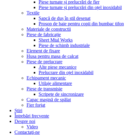
Piese turnate și prelucrări de fier
Piese turnate și prelucrări din oțel inoxidabil
Textile
Șapcă de duș în stil desenat
Prosop de baie pentru copii din bumbac tifon
Materiale de constructii
Piese de fabricație
Sheet Mtal Works
Piese de schimb industriale
Element de fixare
Husa pentru masa de calcat
Piese de prelucrare
Alte piese mecanice
Prelucrare din oțel inoxidabil
Echipament mecanic
Utilaje alimentare
Piese de transmisie
Scripete de sincronizare
Capac mașină de spălat
Fier forjat
Știri
Întrebări frecvente
Despre noi
Video
Contactaţi-ne