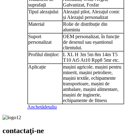
suprafață
Galvanizat, Fosfar
Tipul alezajului
Alezajul pilot, Alezajul conic
și Alezajul personalizat
Material
Rolie de distribuție din
aluminiu
Suport
OEM personalizat, în funcție
personalizat
de desenul sau eșantionul
clientului.
Profilul dinților:
L XL H 3m 5m 8m 14m T5
T10 At5 At10 Rpp8 5mr etc.
Aplicație
mașini agricole, mașini pentru
minerit, mașini petroliere,
mașini textile, echipamente
transportoare, mașini de
ambalare, mașini alimentare,
mașini de inginerie,
echipamente de fitness
Anchetă
detaliu
contactaţi-ne