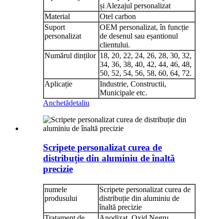
și Alezajul personalizat
Material
Otel carbon
Suport
OEM personalizat, în funcție
personalizat
de desenul sau eșantionul
clientului.
Numărul dinților
18, 20, 22, 24, 26, 28, 30, 32,
34, 36, 38, 40, 42, 44, 46, 48,
50, 52, 54, 56, 58, 60, 64, 72.
Aplicație
Industrie, Constructii,
Municipale etc.
Anchetă
detaliu
Scripete personalizat curea de
distribuție din aluminiu de înaltă
precizie
numele
Scripete personalizat curea de
produsului
distribuție din aluminiu de
înaltă precizie
Tratament de
Anodizat, Oxid Negru,