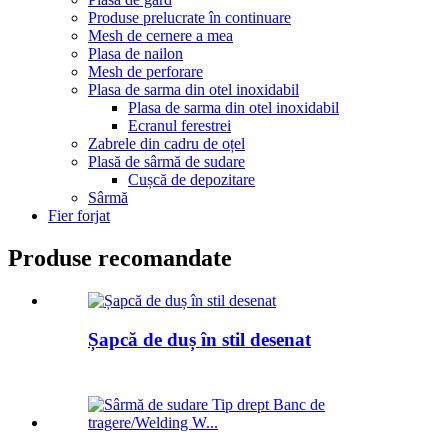
Produse prelucrate în continuare
Mesh de cernere a mea
Plasa de nailon
Mesh de perforare
Plasa de sarma din otel inoxidabil
Plasa de sarma din otel inoxidabil
Ecranul ferestrei
Zabrele din cadru de oțel
Plasă de sârmă de sudare
Cușcă de depozitare
Sârmă
Fier forjat
Produse recomandate
Șapcă de duș în stil desenat