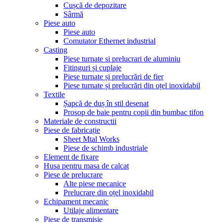
Cușcă de depozitare
Sârmă
Piese auto
Piese auto
Comutator Ethernet industrial
Casting
Piese turnate si prelucrari de aluminiu
Fitinguri și cuplaje
Piese turnate și prelucrări de fier
Piese turnate și prelucrări din oțel inoxidabil
Textile
Șapcă de duș în stil desenat
Prosop de baie pentru copii din bumbac tifon
Materiale de constructii
Piese de fabricație
Sheet Mtal Works
Piese de schimb industriale
Element de fixare
Husa pentru masa de calcat
Piese de prelucrare
Alte piese mecanice
Prelucrare din oțel inoxidabil
Echipament mecanic
Utilaje alimentare
Piese de transmisie