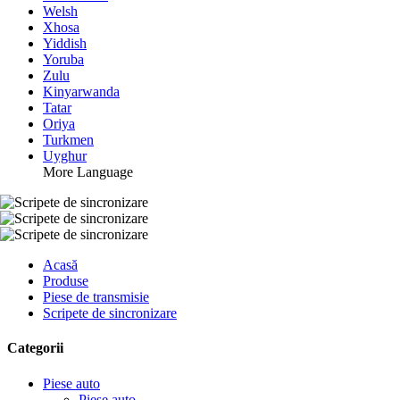
Welsh
Xhosa
Yiddish
Yoruba
Zulu
Kinyarwanda
Tatar
Oriya
Turkmen
Uyghur
More Language
Acasă
Produse
Piese de transmisie
Scripete de sincronizare
Categorii
Piese auto
Piese auto