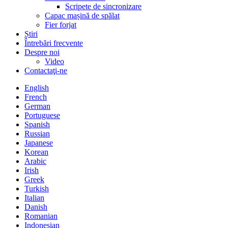
Scripete de sincronizare
Capac mașină de spălat
Fier forjat
Știri
Întrebări frecvente
Despre noi
Video
Contactaţi-ne
English
French
German
Portuguese
Spanish
Russian
Japanese
Korean
Arabic
Irish
Greek
Turkish
Italian
Danish
Romanian
Indonesian