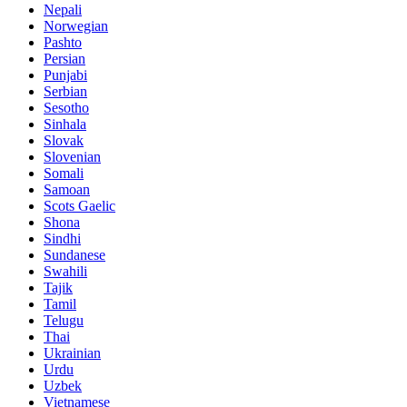
Nepali
Norwegian
Pashto
Persian
Punjabi
Serbian
Sesotho
Sinhala
Slovak
Slovenian
Somali
Samoan
Scots Gaelic
Shona
Sindhi
Sundanese
Swahili
Tajik
Tamil
Telugu
Thai
Ukrainian
Urdu
Uzbek
Vietnamese