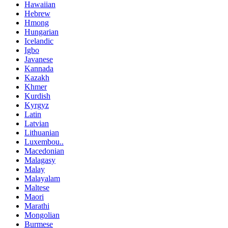
Hawaiian
Hebrew
Hmong
Hungarian
Icelandic
Igbo
Javanese
Kannada
Kazakh
Khmer
Kurdish
Kyrgyz
Latin
Latvian
Lithuanian
Luxembou..
Macedonian
Malagasy
Malay
Malayalam
Maltese
Maori
Marathi
Mongolian
Burmese