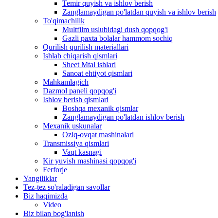
Temir quyish va ishlov berish
Zanglamaydigan po'latdan quyish va ishlov berish
To'qimachilik
Multfilm uslubidagi dush qopqog'i
Gazli paxta bolalar hammom sochiq
Qurilish qurilish materiallari
Ishlab chiqarish qismlari
Sheet Mtal ishlari
Sanoat ehtiyot qismlari
Mahkamlagich
Dazmol paneli qopqog'i
Ishlov berish qismlari
Boshqa mexanik qismlar
Zanglamaydigan po'latdan ishlov berish
Mexanik uskunalar
Oziq-ovqat mashinalari
Transmissiya qismlari
Vaqt kasnagi
Kir yuvish mashinasi qopqog'i
Ferforje
Yangiliklar
Tez-tez so'raladigan savollar
Biz haqimizda
Video
Biz bilan bog'lanish