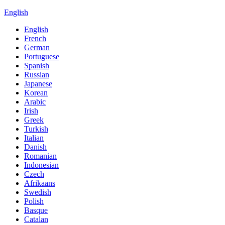
English
English
French
German
Portuguese
Spanish
Russian
Japanese
Korean
Arabic
Irish
Greek
Turkish
Italian
Danish
Romanian
Indonesian
Czech
Afrikaans
Swedish
Polish
Basque
Catalan