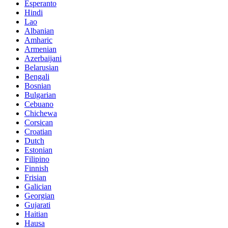
Esperanto
Hindi
Lao
Albanian
Amharic
Armenian
Azerbaijani
Belarusian
Bengali
Bosnian
Bulgarian
Cebuano
Chichewa
Corsican
Croatian
Dutch
Estonian
Filipino
Finnish
Frisian
Galician
Georgian
Gujarati
Haitian
Hausa