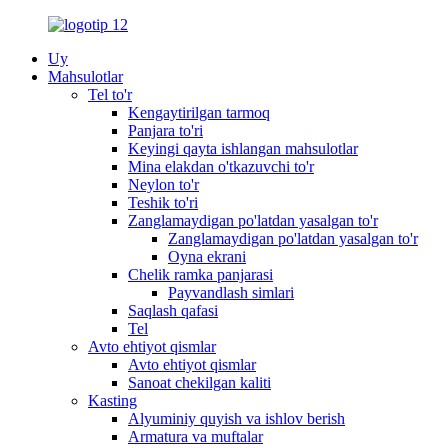
Uy
Mahsulotlar
Tel to'r
Kengaytirilgan tarmoq
Panjara to'ri
Keyingi qayta ishlangan mahsulotlar
Mina elakdan o'tkazuvchi to'r
Neylon to'r
Teshik to'ri
Zanglamaydigan po'latdan yasalgan to'r
Zanglamaydigan po'latdan yasalgan to'r
Oyna ekrani
Chelik ramka panjarasi
Payvandlash simlari
Saqlash qafasi
Tel
Avto ehtiyot qismlar
Avto ehtiyot qismlar
Sanoat chekilgan kaliti
Kasting
Alyuminiy quyish va ishlov berish
Armatura va muftalar