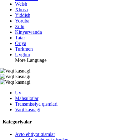
Welsh
Xhosa
Yiddish
Yoruba
Zulu
Kinyarwanda
Tatar
Oriya
Turkmen
Uyghur
More Language
Uy
Mahsulotlar
Transmissiya qismlari
Vaqt kasnagi
Kategoriyalar
Avto ehtiyot qismlar
Avto ehtiyot qismlar