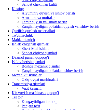
Sanoat chekilgan kaliti
Kasting
Alyuminiy quyish va ishlov berish
Armatura va muftalar
Temir quyish va ishlov berish
Zanglamaydigan po'latdan quyish va ishlov berish
Qurilish qurilish materiallari
To'qimachilik
Mahkamlagich
Ishlab chiqarish qismlari
Sheet Mtal ishlari
Sanoat ehtiyot qismlari
Dazmol paneli qopqog'i
Ishlov berish qismlari
Boshqa mexanik qismlar
Zanglamaydigan po'latdan ishlov berish
Mexanik uskunalar
Oziq-ovqat mashinalari
Transmissiya qismlari
Vaqt kasnagi
Kir yuvish mashinasi qopqog'i
Tel to'r
Kengaytirilgan tarmoq
Panjara to'ri