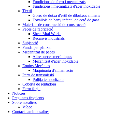
Fundicions de ferro i mecanitzats
Fundicions i mecanitzats d'acer inoxidable
Tèxtil
Gorro de dutxa d'estil de dibuixos animats
Tovallola de bany infantil de cotó de gasa
Materials de construcció de construcció
Peces de fabricació
Sheet Mtal Works
Recanvis industrials
Subjecció
Funda per planxar
Mecanitzat de peces
Altres peces mecàniques
Mecanitzat d'acer inoxidable
Equips Mecànics
Maquinària d'alimentació
Parts de transmissió
Politja temporitzada
Coberta de rentadora
Ferro forjat
Notícies
Preguntes freqüents
Sobre nosaltres
Vídeo
Contacta amb nosaltres