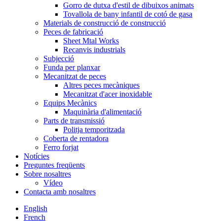
Gorro de dutxa d'estil de dibuixos animats
Tovallola de bany infantil de cotó de gasa
Materials de construcció de construcció
Peces de fabricació
Sheet Mtal Works
Recanvis industrials
Subjecció
Funda per planxar
Mecanitzat de peces
Altres peces mecàniques
Mecanitzat d'acer inoxidable
Equips Mecànics
Maquinària d'alimentació
Parts de transmissió
Politja temporitzada
Coberta de rentadora
Ferro forjat
Notícies
Preguntes freqüents
Sobre nosaltres
Vídeo
Contacta amb nosaltres
English
French