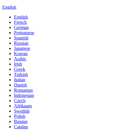
English
English
French
German
Portuguese
Spanish
Russian
Japanese
Korean
Arabic
Irish
Greek
Turkish
Italian
Danish
Romanian
Indonesian
Czech
Afrikaans
Swedish
Polish
Basque
Catalan