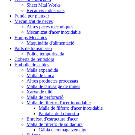
Sheet Mtal Works
Recanvis industrials
Funda per planxar
Mecanitzat de peces
Altres peces mecàniques
Mecanitzat d'acer inoxidable
Equips Mecànics
Maquinària d'alimentació
Parts de transmissió
Politja temporitzada
Coberta de rentadora
Embolic de cables
Malla expandida
Malla de tanca
Altres productes processats
Malla de tamisatge de mines
Xarxa de niló
Malla de perforació
Malla de filferro d'acer inoxidable
Malla de filferro d'acer inoxidable
Pantalla de la finestra
Enreixat d'estructura d'acer
Malla de filferro de soldadura
Gàbia d'emmagatzematge