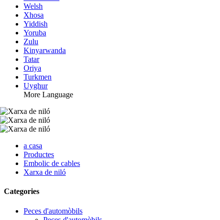
Welsh
Xhosa
Yiddish
Yoruba
Zulu
Kinyarwanda
Tatar
Oriya
Turkmen
Uyghur
More Language
a casa
Productes
Embolic de cables
Xarxa de niló
Categories
Peces d'automòbils
Peces d'automòbils