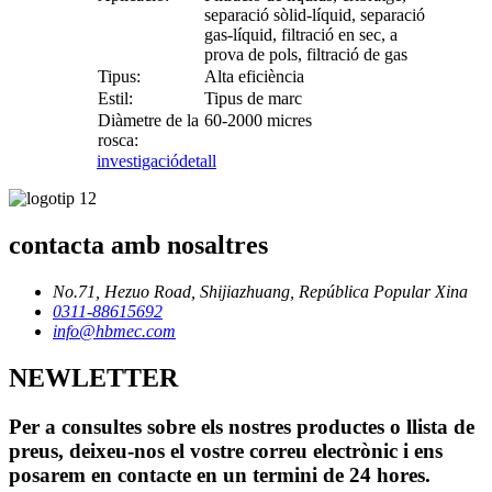
separació sòlid-líquid, separació
gas-líquid, filtració en sec, a
prova de pols, filtració de gas
Tipus:
Alta eficiència
Estil:
Tipus de marc
Diàmetre de la
60-2000 micres
rosca:
investigació
detall
contacta amb nosaltres
No.71, Hezuo Road, Shijiazhuang, República Popular Xina
0311-88615692
info@hbmec.com
NEWLETTER
Per a consultes sobre els nostres productes o llista de
preus, deixeu-nos el vostre correu electrònic i ens
posarem en contacte en un termini de 24 hores.