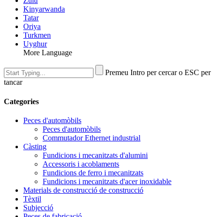
Zulu
Kinyarwanda
Tatar
Oriya
Turkmen
Uyghur
More Language
Premeu Intro per cercar o ESC per
tancar
Categories
Peces d'automòbils
Peces d'automòbils
Commutador Ethernet industrial
Càsting
Fundicions i mecanitzats d'alumini
Accessoris i acoblaments
Fundicions de ferro i mecanitzats
Fundicions i mecanitzats d'acer inoxidable
Materials de construcció de construcció
Tèxtil
Subjecció
Peces de fabricació