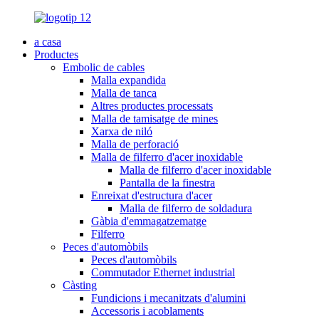
a casa
Productes
Embolic de cables
Malla expandida
Malla de tanca
Altres productes processats
Malla de tamisatge de mines
Xarxa de niló
Malla de perforació
Malla de filferro d'acer inoxidable
Malla de filferro d'acer inoxidable
Pantalla de la finestra
Enreixat d'estructura d'acer
Malla de filferro de soldadura
Gàbia d'emmagatzematge
Filferro
Peces d'automòbils
Peces d'automòbils
Commutador Ethernet industrial
Càsting
Fundicions i mecanitzats d'alumini
Accessoris i acoblaments