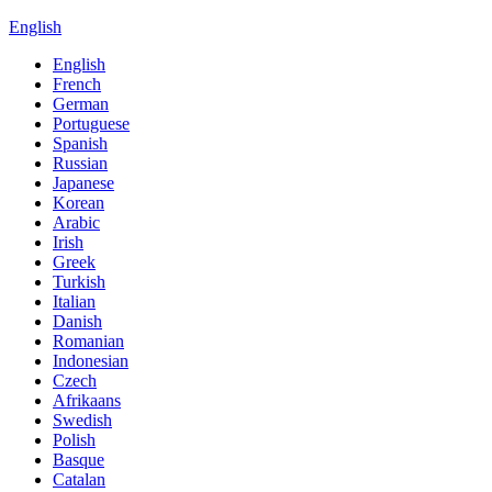
English
English
French
German
Portuguese
Spanish
Russian
Japanese
Korean
Arabic
Irish
Greek
Turkish
Italian
Danish
Romanian
Indonesian
Czech
Afrikaans
Swedish
Polish
Basque
Catalan