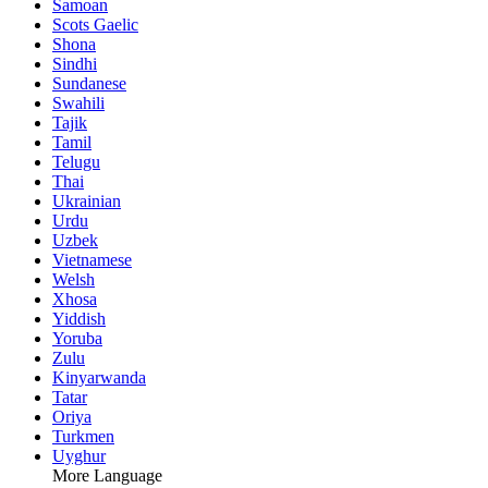
Samoan
Scots Gaelic
Shona
Sindhi
Sundanese
Swahili
Tajik
Tamil
Telugu
Thai
Ukrainian
Urdu
Uzbek
Vietnamese
Welsh
Xhosa
Yiddish
Yoruba
Zulu
Kinyarwanda
Tatar
Oriya
Turkmen
Uyghur
More Language