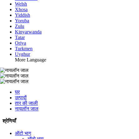
Welsh
Xhosa
Yiddish
Yoruba
Zulu
Kinyarwanda
Tatar
Oriya
Turkmen
Uyghur
More Language
घर
उत्पादों
तार की जाली
नायलॉन जाल
श्रेणियाँ
ऑटो भाग
ऑटो भाग