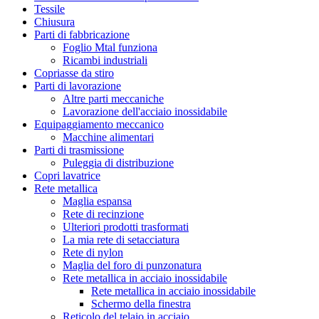
Tessile
Chiusura
Parti di fabbricazione
Foglio Mtal funziona
Ricambi industriali
Copriasse da stiro
Parti di lavorazione
Altre parti meccaniche
Lavorazione dell'acciaio inossidabile
Equipaggiamento meccanico
Macchine alimentari
Parti di trasmissione
Puleggia di distribuzione
Copri lavatrice
Rete metallica
Maglia espansa
Rete di recinzione
Ulteriori prodotti trasformati
La mia rete di setacciatura
Rete di nylon
Maglia del foro di punzonatura
Rete metallica in acciaio inossidabile
Rete metallica in acciaio inossidabile
Schermo della finestra
Reticolo del telaio in acciaio