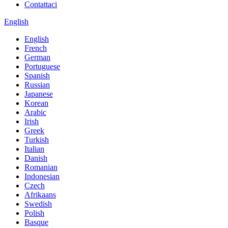
Contattaci
English
English
French
German
Portuguese
Spanish
Russian
Japanese
Korean
Arabic
Irish
Greek
Turkish
Italian
Danish
Romanian
Indonesian
Czech
Afrikaans
Swedish
Polish
Basque