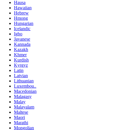
Hausa
Hawaiian
Hebrew
Hmong
Hungarian
Icelandic
Igbo
Javanese
Kannada
Kazakh
Khmer
Kurdish
Kyrgyz
Latin
Latvian
Lithuanian
Luxembou..
Macedonian
Malagasy
Malay
Malayalam
Maltese
Maori
Marathi
Mongolian