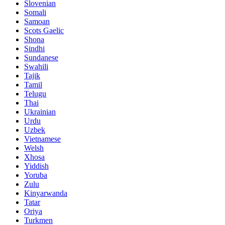
Slovenian
Somali
Samoan
Scots Gaelic
Shona
Sindhi
Sundanese
Swahili
Tajik
Tamil
Telugu
Thai
Ukrainian
Urdu
Uzbek
Vietnamese
Welsh
Xhosa
Yiddish
Yoruba
Zulu
Kinyarwanda
Tatar
Oriya
Turkmen