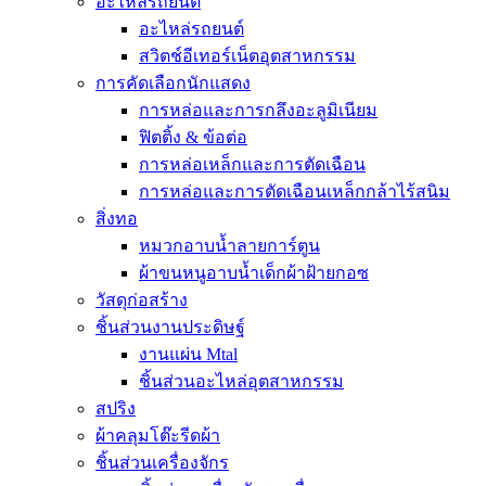
อะไหล่รถยนต์
อะไหล่รถยนต์
สวิตช์อีเทอร์เน็ตอุตสาหกรรม
การคัดเลือกนักแสดง
การหล่อและการกลึงอะลูมิเนียม
ฟิตติ้ง & ข้อต่อ
การหล่อเหล็กและการตัดเฉือน
การหล่อและการตัดเฉือนเหล็กกล้าไร้สนิม
สิ่งทอ
หมวกอาบน้ำลายการ์ตูน
ผ้าขนหนูอาบน้ำเด็กผ้าฝ้ายกอซ
วัสดุก่อสร้าง
ชิ้นส่วนงานประดิษฐ์
งานแผ่น Mtal
ชิ้นส่วนอะไหล่อุตสาหกรรม
สปริง
ผ้าคลุมโต๊ะรีดผ้า
ชิ้นส่วนเครื่องจักร