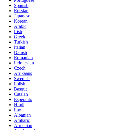
Portuguese
Spanish
Russian
Japanese
Korean
Arabic
Irish
Greek
Turkish
Italian
Danish
Romanian
Indonesian
Czech
Afrikaans
Swedish
Polish
Basque
Catalan
Esperanto
Hindi
Lao
Albanian
Amharic
Armenian