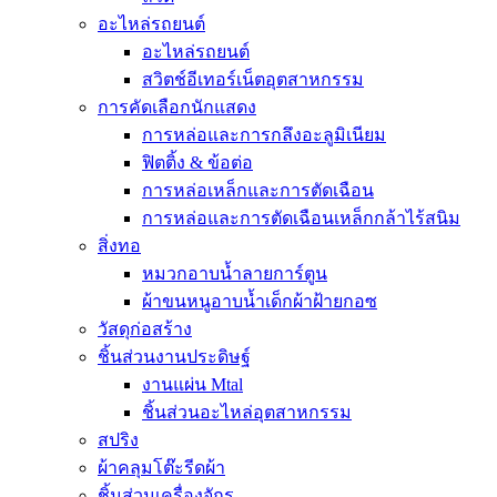
อะไหล่รถยนต์
อะไหล่รถยนต์
สวิตช์อีเทอร์เน็ตอุตสาหกรรม
การคัดเลือกนักแสดง
การหล่อและการกลึงอะลูมิเนียม
ฟิตติ้ง & ข้อต่อ
การหล่อเหล็กและการตัดเฉือน
การหล่อและการตัดเฉือนเหล็กกล้าไร้สนิม
สิ่งทอ
หมวกอาบน้ำลายการ์ตูน
ผ้าขนหนูอาบน้ำเด็กผ้าฝ้ายกอซ
วัสดุก่อสร้าง
ชิ้นส่วนงานประดิษฐ์
งานแผ่น Mtal
ชิ้นส่วนอะไหล่อุตสาหกรรม
สปริง
ผ้าคลุมโต๊ะรีดผ้า
ชิ้นส่วนเครื่องจักร