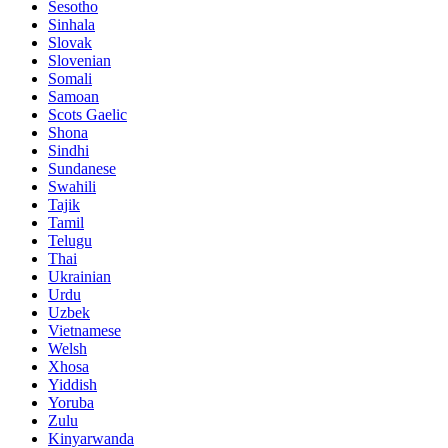
Sesotho
Sinhala
Slovak
Slovenian
Somali
Samoan
Scots Gaelic
Shona
Sindhi
Sundanese
Swahili
Tajik
Tamil
Telugu
Thai
Ukrainian
Urdu
Uzbek
Vietnamese
Welsh
Xhosa
Yiddish
Yoruba
Zulu
Kinyarwanda