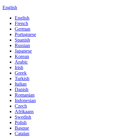
English
English
French
German
Portuguese
Spanish
Russian
Japanese
Korean
Arabic
Irish
Greek
Turkish
Italian
Danish
Romanian
Indonesian
Czech
Afrikaans
Swedish
Polish
Basque
Catalan