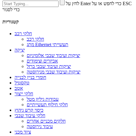
לחץ על Enter כדי לחפש או על ESC
כדי לסגור
קטגוריות
חלקי רכב
חלקי רכב
מתג Ethernet תעשייתי
יְצִיקָה
יציקות ועיבוד שבבי אלומיניום
אביזרים וצימודים
יציקות ועיבוד שבבי ברזל
יציקות ועיבוד שבבי מנירוסטה
חומרי בניין לבנייה
טֶקסטִיל
אֶטֶב
חלקי ייצור
עבודות גיליון מטל
חלקי חילוף תעשייתיים
כיסוי קרש גיהוץ
חלקי עיבוד שבבי
חלקים מכניים אחרים
עיבוד נירוסטה
ציוד מכני