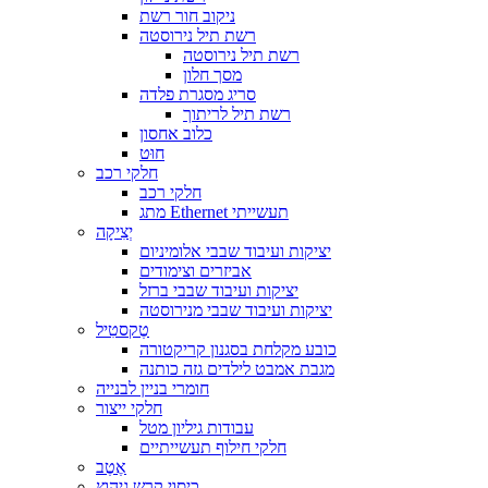
ניקוב חור רשת
רשת תיל נירוסטה
רשת תיל נירוסטה
מסך חלון
סריג מסגרת פלדה
רשת תיל לריתוך
כלוב אחסון
חוּט
חלקי רכב
חלקי רכב
מתג Ethernet תעשייתי
יְצִיקָה
יציקות ועיבוד שבבי אלומיניום
אביזרים וצימודים
יציקות ועיבוד שבבי ברזל
יציקות ועיבוד שבבי מנירוסטה
טֶקסטִיל
כובע מקלחת בסגנון קריקטורה
מגבת אמבט לילדים גזה כותנה
חומרי בניין לבנייה
חלקי ייצור
עבודות גיליון מטל
חלקי חילוף תעשייתיים
אֶטֶב
כיסוי קרש גיהוץ