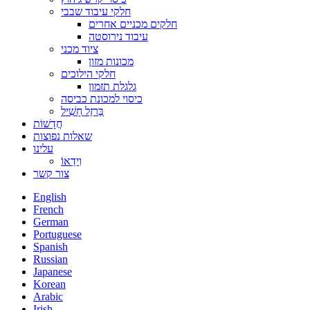
חלקי עיבוד שבבי
חלקים מכניים אחרים
עיבוד נירוסטה
ציוד מכני
מכונות מזון
חלקי הילוכים
גלגלת תזמון
כיסוי למכונת כביסה
בַּרזֶל חָשִׁיל
חֲדָשׁוֹת
שאלות נפוצות
עלינו
וִידֵאוֹ
צור קשר
English
French
German
Portuguese
Spanish
Russian
Japanese
Korean
Arabic
Irish