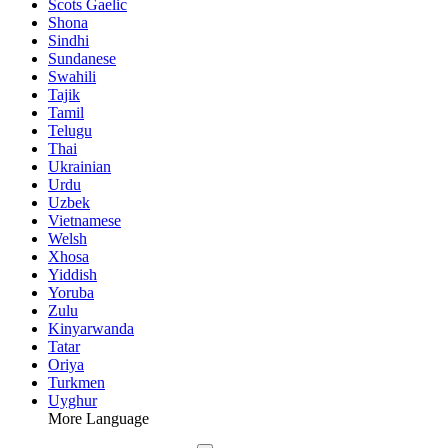
Scots Gaelic
Shona
Sindhi
Sundanese
Swahili
Tajik
Tamil
Telugu
Thai
Ukrainian
Urdu
Uzbek
Vietnamese
Welsh
Xhosa
Yiddish
Yoruba
Zulu
Kinyarwanda
Tatar
Oriya
Turkmen
Uyghur
More Language