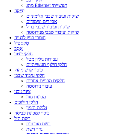
מתג Ethernet תעשייתי
יְצִיקָה
יציקות ועיבוד שבבי אלומיניום
אביזרים וצימודים
יציקות ועיבוד שבבי ברזל
יציקות ועיבוד שבבי מנירוסטה
חומרי בניין לבנייה
טֶקסטִיל
אֶטֶב
חלקי ייצור
עבודות גיליון מטל
חלקי חילוף תעשייתיים
כיסוי קרש גיהוץ
חלקי עיבוד שבבי
חלקים מכניים אחרים
עיבוד נירוסטה
ציוד מכני
מכונות מזון
חלקי הילוכים
גלגלת תזמון
כיסוי למכונת כביסה
רשת תיל
רשת מורחבת
גדר רשת