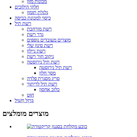
מכונות מזון
חלקי הילוכים
גלגלת תזמון
כיסוי למכונת כביסה
רשת תיל
רשת מורחבת
גדר רשת
מוצרים מעובדים נוספים
רשת סינון שלי
רשת ניילון
ניקוב חור רשת
רשת תיל נירוסטה
רשת תיל נירוסטה
מסך חלון
סריג מסגרת פלדה
רשת תיל לריתוך
כלוב אחסון
חוּט
בַּרזֶל חָשִׁיל
מוצרים מומלצים