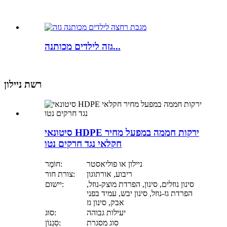
גזה לילדים מכותנה...
רשת ניילון
סיטונאי HDPE ירקות חממה במפעל מחיר
חקלאי נגד חרקים נטו
ניילון או פוליאסטר
חוֹמֶר:
ריבוע, אורתוגון
צורת חור:
סינון נוזלים, סינון, הפרדת מוצק-נוזל,
יישום:
הפרדת גז-נוזל, סינון יבש, עמיד בפני
אבק, סינון גז
יעילות גבוהה
סוּג:
סוג מסגרת
סִגְנוֹן: