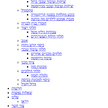
יציקות ועיבוד שבבי ברזל
יציקות ועיבוד שבבי מנירוסטה
טֶקסטִיל
כובע מקלחת בסגנון קריקטורה
מגבת אמבט לילדים גזה כותנה
חומרי בניין לבנייה
חלקי ייצור
עבודות גיליון מטל
חלקי חילוף תעשייתיים
אֶטֶב
כיסוי קרש גיהוץ
חלקי עיבוד שבבי
חלקים מכניים אחרים
עיבוד נירוסטה
ציוד מכני
מכונות מזון
חלקי הילוכים
גלגלת תזמון
כיסוי למכונת כביסה
בַּרזֶל חָשִׁיל
חֲדָשׁוֹת
שאלות נפוצות
עלינו
וִידֵאוֹ
צור קשר