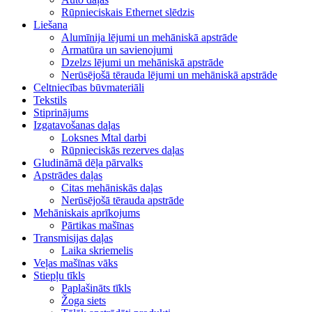
Rūpnieciskais Ethernet slēdzis
Liešana
Alumīnija lējumi un mehāniskā apstrāde
Armatūra un savienojumi
Dzelzs lējumi un mehāniskā apstrāde
Nerūsējošā tērauda lējumi un mehāniskā apstrāde
Celtniecības būvmateriāli
Tekstils
Stiprinājums
Izgatavošanas daļas
Loksnes Mtal darbi
Rūpnieciskās rezerves daļas
Gludināmā dēļa pārvalks
Apstrādes daļas
Citas mehāniskās daļas
Nerūsējošā tērauda apstrāde
Mehāniskais aprīkojums
Pārtikas mašīnas
Transmisijas daļas
Laika skriemelis
Veļas mašīnas vāks
Stiepļu tīkls
Paplašināts tīkls
Žoga siets