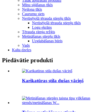
Tālāk apstrādāti produkti
Mīnu sijāšanas tīkls
Neilona tīkls
Caurumu siets
Nerūsējošā tērauda stiepļu tīkls
Nerūsējošā tērauda stiepļu tīkls
Logu ekrāns
Tērauda rāmja režģis
Metināšanas stiepļu tīkls
Uzglabāšanas būris
Vads
Kalta dzelzs
Piedāvātie produkti
Karikatūras stila dušas vāciņš