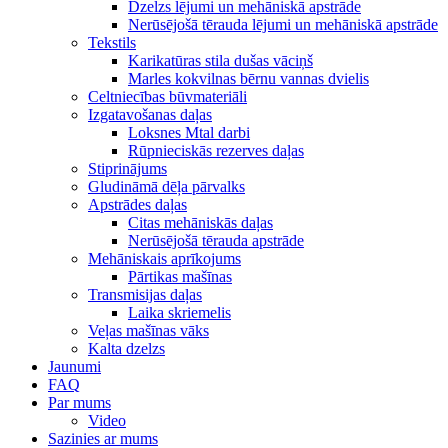
Dzelzs lējumi un mehāniskā apstrāde
Nerūsējošā tērauda lējumi un mehāniskā apstrāde
Tekstils
Karikatūras stila dušas vāciņš
Marles kokvilnas bērnu vannas dvielis
Celtniecības būvmateriāli
Izgatavošanas daļas
Loksnes Mtal darbi
Rūpnieciskās rezerves daļas
Stiprinājums
Gludināmā dēļa pārvalks
Apstrādes daļas
Citas mehāniskās daļas
Nerūsējošā tērauda apstrāde
Mehāniskais aprīkojums
Pārtikas mašīnas
Transmisijas daļas
Laika skriemelis
Veļas mašīnas vāks
Kalta dzelzs
Jaunumi
FAQ
Par mums
Video
Sazinies ar mums