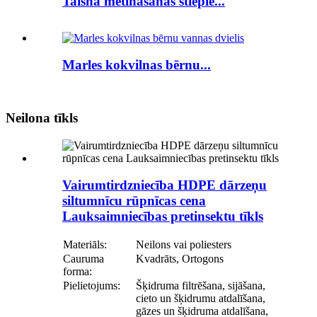
Taisna metināšanas stieple...
Marles kokvilnas bērnu...
Neilona tīkls
Vairumtirdzniecība HDPE dārzeņu
siltumnīcu rūpnīcas cena
Lauksaimniecības pretinsektu tīkls
Materiāls:
Neilons vai poliesters
Cauruma
Kvadrāts, Ortogons
forma:
Pielietojums:
Šķidruma filtrēšana, sijāšana,
cieto un šķidrumu atdalīšana,
gāzes un šķidruma atdalīšana,