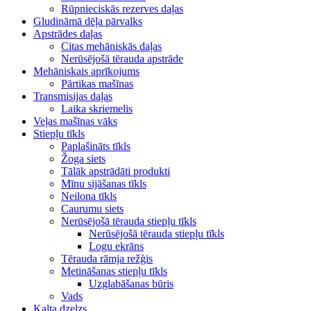
Rūpnieciskās rezerves daļas
Gludināmā dēļa pārvalks
Apstrādes daļas
Citas mehāniskās daļas
Nerūsējošā tērauda apstrāde
Mehāniskais aprīkojums
Pārtikas mašīnas
Transmisijas daļas
Laika skriemelis
Veļas mašīnas vāks
Stiepļu tīkls
Paplašināts tīkls
Žoga siets
Tālāk apstrādāti produkti
Mīnu sijāšanas tīkls
Neilona tīkls
Caurumu siets
Nerūsējošā tērauda stiepļu tīkls
Nerūsējošā tērauda stiepļu tīkls
Logu ekrāns
Tērauda rāmja režģis
Metināšanas stiepļu tīkls
Uzglabāšanas būris
Vads
Kalta dzelzs