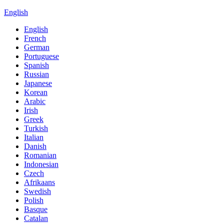
English
English
French
German
Portuguese
Spanish
Russian
Japanese
Korean
Arabic
Irish
Greek
Turkish
Italian
Danish
Romanian
Indonesian
Czech
Afrikaans
Swedish
Polish
Basque
Catalan