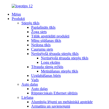
Mājas
Produkti
Stiepļu tīkls
Paplašināts tīkls
Žoga siets
Tālāk apstrādāti produkti
Mīnu sijāšanas tīkls
Neilona tīkls
Caurumu siets
Nerūsējošā tērauda stiepļu tīkls
Nerūsējošā tērauda stiepļu tīkls
Logu ekrāns
Tērauda rāmja režģis
Metināšanas stiepļu tīkls
Uzglabāšanas būris
Vads
Auto daļas
Auto daļas
Rūpnieciskais Ethernet slēdzis
Liešana
Alumīnija lējumi un mehāniskā apstrāde
Armatūra un savienojumi