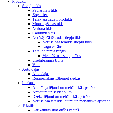
Produkti
Stiepļu tīkls
Paplašināts tīkls
Žoga siets
Tālāk apstrādāti produkti
Mīnu sijāšanas tīkls
Neilona tīkls
Caurumu siets
Nerūsējošā tērauda stiepļu tīkls
Nerūsējošā tērauda stiepļu tīkls
Logu ekrāns
Tērauda rāmja režģis
Metināšanas stiepļu tīkls
Uzglabāšanas būris
Vads
Auto daļas
Auto daļas
Rūpnieciskais Ethernet slēdzis
Liešana
Alumīnija lējumi un mehāniskā apstrāde
Armatūra un savienojumi
Dzelzs lējumi un mehāniskā apstrāde
Nerūsējošā tērauda lējumi un mehāniskā apstrāde
Tekstils
Karikatūras stila dušas vāciņš