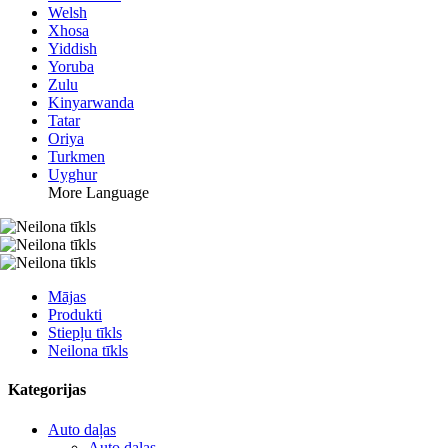
Welsh
Xhosa
Yiddish
Yoruba
Zulu
Kinyarwanda
Tatar
Oriya
Turkmen
Uyghur
More Language
Mājas
Produkti
Stiepļu tīkls
Neilona tīkls
Kategorijas
Auto daļas
Auto daļas