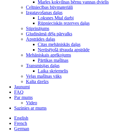
Marles kokvilnas bērnu vannas dvielis
Celtniecības būvmateriāli
Izgatavošanas daļas
Loksnes Mtal darbi
Rūpnieciskās rezerves daļas
Stiprinājums
Gludināmā dēļa pārvalks
Apstrādes daļas
Citas mehāniskās daļas
Nerūsējošā tērauda apstrāde
Mehāniskais aprīkojums
Pārtikas mašīnas
Transmisijas daļas
Laika skriemelis
Veļas mašīnas vāks
Kalta dzelzs
Jaunumi
FAQ
Par mums
Video
Sazinies ar mums
English
French
German