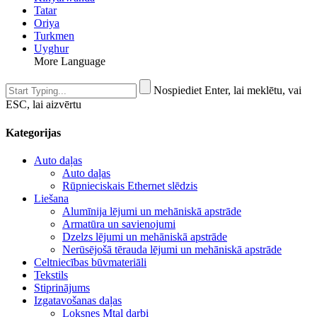
Tatar
Oriya
Turkmen
Uyghur
More Language
Nospiediet Enter, lai meklētu, vai
ESC, lai aizvērtu
Kategorijas
Auto daļas
Auto daļas
Rūpnieciskais Ethernet slēdzis
Liešana
Alumīnija lējumi un mehāniskā apstrāde
Armatūra un savienojumi
Dzelzs lējumi un mehāniskā apstrāde
Nerūsējošā tērauda lējumi un mehāniskā apstrāde
Celtniecības būvmateriāli
Tekstils
Stiprinājums
Izgatavošanas daļas
Loksnes Mtal darbi