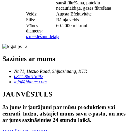
sausā filtrēšana, putekļu
necaurlaidīga, gāzes filtrēšana
Veids:
Augsta Efektivitāte
Stils:
Rāmja veids
Vītnes
60-2000 mikroni
diametrs:
izmeklēšanu
detaļa
Sazinies ar mums
Nr.71, Hezuo Road, Shijiazhuang, ĶTR
0311-88615692
info@hbmec.com
JAUNVĒSTULS
Ja jums ir jautājumi par mūsu produktiem vai
cenrādi, lūdzu, atstājiet mums savu e-pastu, un mēs
ar jums sazināsimies 24 stundu laikā.